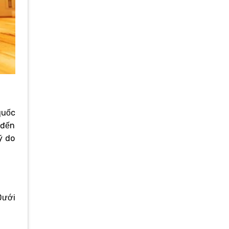
quốc
 đến
ý do
Dưới