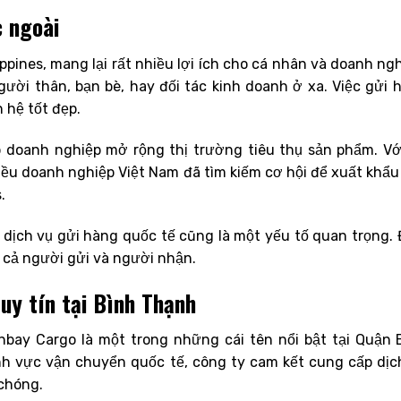
c ngoài
ippines, mang lại rất nhiều lợi ích cho cá nhân và doanh ngh
người thân, bạn bè, hay đối tác kinh doanh ở xa. Việc gửi 
 hệ tốt đẹp.
p doanh nghiệp mở rộng thị trường tiêu thụ sản phẩm. Vớ
iều doanh nghiệp Việt Nam đã tìm kiếm cơ hội để xuất khẩu
.
 dịch vụ gửi hàng quốc tế cũng là một yếu tố quan trọng. 
o cả người gửi và người nhận.
uy tín tại Bình Thạnh
Winbay Cargo là một trong những cái tên nổi bật tại Quận 
nh vực vận chuyển quốc tế, công ty cam kết cung cấp dịc
chóng.