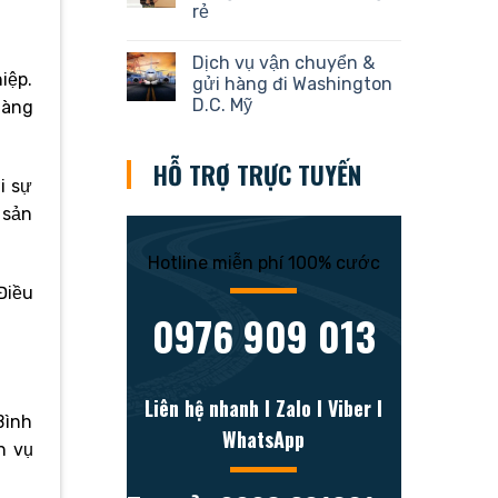
rẻ
Dịch vụ vận chuyển &
iệp.
gửi hàng đi Washington
D.C. Mỹ
hàng
HỖ TRỢ TRỰC TUYẾN
i sự
 sản
Hotline miễn phí 100% cước
Điều
0976 909 013
Liên hệ nhanh l Zalo l Viber l
Bình
WhatsApp
h vụ