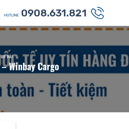
0908.631.821
HOTLINE
,
ƯU ĐÃI
h – Winbay Cargo