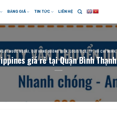
BẢNG GIÁ
TIN TỨC
LIÊN HỆ
NG ĐI NƯỚC NGOÀI
,
GỬI HÀNG ĐƯỜNG BIỂN
,
LOGISTICS
,
TP. HỒ CHÍ MINH
lippines giá rẻ tại Quận Bình Thạn