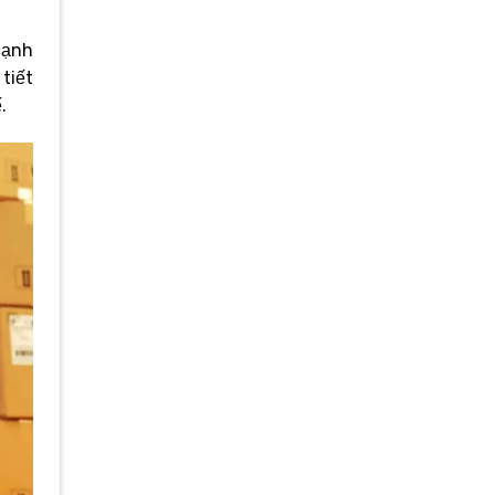
cạnh
tiết
.