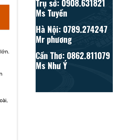
Trụ sở: 0908.631821
Ms Tuyền
Hà Nội: 0789.274247
Mr phương
lớn.
Cần Thơ: 0862.811079
Ms Như Ý
n
oài,