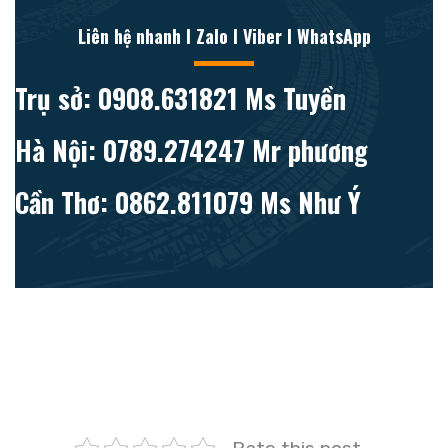
Liên hệ nhanh l Zalo l Viber l WhatsApp
Trụ sở: 0908.631821 Ms Tuyền
Hà Nội: 0789.274247 Mr phương
Cần Thơ: 0862.811079 Ms Như Ý