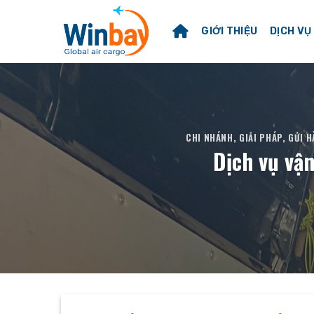
Skip
to
GIỚI THIỆU
DỊCH VỤ
content
CHI NHÁNH
,
GIẢI PHÁP
,
GỬI H
Dịch vụ vậ