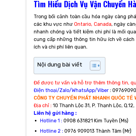
Tìm Hiểu Dịch Vụ Vận Chuyển Hà
Trong bối cảnh toàn cầu hóa ngày càng phát
các khu vực như
Ontario, Canada
, ngày càn
nhanh chóng và tiết kiệm chi phí là mối qu
cung cấp những thông tin hữu ích về các
ích và chi phí liên quan.
Nội dung bài viết
Để được tư vấn và hỗ trợ thêm thông tin, qu
Điện thoại/Zalo/WhatsApp/Viber
: 09769090
CÔNG TY CHUYỂN PHÁT NHANH QUỐC TẾ 
Địa
chỉ :
10 Thạnh Lộc 31, P. Thạnh Lộc, Q.12,
Liên hệ gửi hàng :
Hotline 1 :
0908 631821 Kim Tuyền (Ms)
Hotline 2 :
0976 909013 Thành Tâm (Mr)