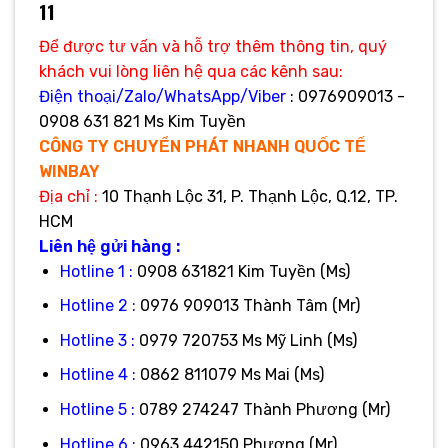
11
Để được tư vấn và hỗ trợ thêm thông tin, quý
khách vui lòng liên hệ qua các kênh sau:
Điện thoại/Zalo/WhatsApp/Viber
: 0976909013 -
0908 631 821 Ms Kim Tuyền
CÔNG TY CHUYỂN PHÁT NHANH QUỐC TẾ
WINBAY
Địa
chỉ :
10 Thạnh Lộc 31, P. Thạnh Lộc, Q.12, TP.
HCM
Liên hệ gửi hàng :
Hotline 1 :
0908 631821 Kim Tuyền (Ms)
Hotline 2 :
0976 909013 Thành Tâm (Mr)
Hotline 3 :
0979 720753 Ms Mỹ Linh (Ms)
Hotline 4 :
0862 811079 Ms Mai (Ms)
Hotline 5 :
0789 274247 Thành Phương (Mr)
Hotline 6 :
0963 442150 Phương (Mr)