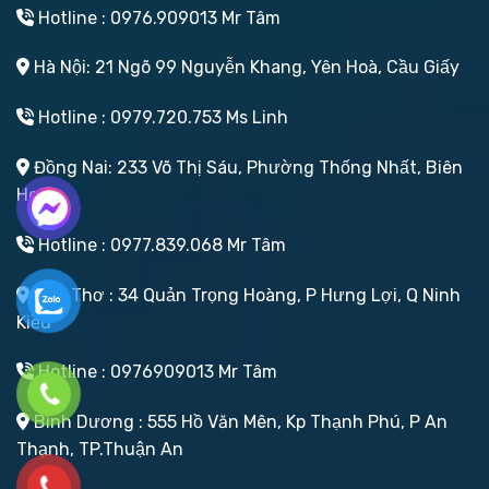
Hotline : 0976.909013 Mr Tâm
Hà Nội: 21 Ngõ 99 Nguyễn Khang, Yên Hoà, Cầu Giấy
Hotline : 0979.720.753 Ms Linh
Đồng Nai: 233 Võ Thị Sáu, Phường Thống Nhất, Biên
Hoà
Hotline : 0977.839.068 Mr Tâm
Cần Thơ : 34 Quản Trọng Hoàng, P Hưng Lợi, Q Ninh
Kiều
Hotline : 0976909013 Mr Tâm
Bình Dương : 555 Hồ Văn Mên, Kp Thạnh Phú, P An
Thạnh, TP.Thuận An