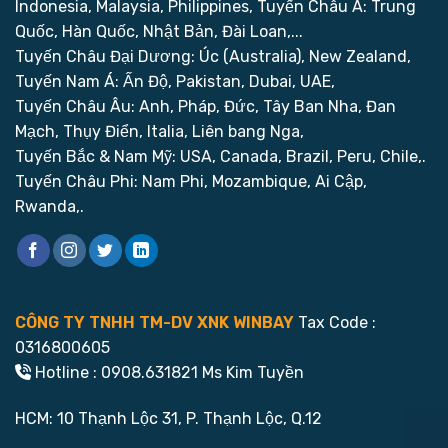
Indonesia, Malaysia, Philippines,
Tuyến Châu Á: Trung
Quốc, Hàn Quốc, Nhật Bản, Đài Loan,...
Tuyến Châu Đại Dương: Úc (Australia), New Zealand,
Tuyến Nam Á: Ấn Độ, Pakistan, Dubai, UAE,
Tuyến Châu Âu: Anh, Pháp, Đức, Tây Ban Nha, Đan
Mạch, Thụy Điển, Italia, Liên bang Nga,
Tuyến Bắc & Nam Mỹ: USA, Canada, Brazil, Peru, Chile,.
Tuyến Châu Phi: Nam Phi, Mozambique, Ai Cập,
Rwanda,.
CÔNG TY TNHH TM-DV XNK WINBAY
Tax Code :
0316800605
Hotline : 0908.631821 Ms Kim Tuyền
HCM: 10 Thạnh Lộc 31, P. Thạnh Lộc, Q.12