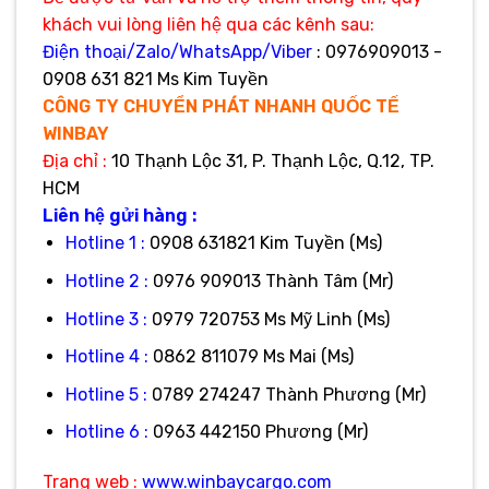
khách vui lòng liên hệ qua các kênh sau:
Điện thoại/Zalo/WhatsApp/Viber
: 0976909013 -
0908 631 821 Ms Kim Tuyền
CÔNG TY CHUYỂN PHÁT NHANH QUỐC TẾ
WINBAY
Địa
chỉ :
10 Thạnh Lộc 31, P. Thạnh Lộc, Q.12, TP.
HCM
Liên hệ gửi hàng :
Hotline 1 :
0908 631821 Kim Tuyền (Ms)
Hotline 2 :
0976 909013 Thành Tâm (Mr)
Hotline 3 :
0979 720753 Ms Mỹ Linh (Ms)
Hotline 4 :
0862 811079 Ms Mai (Ms)
Hotline 5 :
0789 274247 Thành Phương (Mr)
Hotline 6 :
0963 442150 Phương (Mr)
Trang web :
www.winbaycargo.com