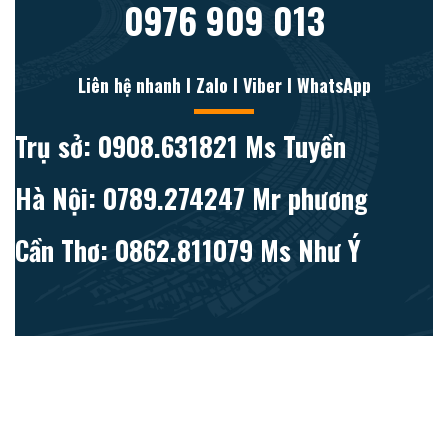
0976 909 013
Liên hệ nhanh l Zalo l Viber l WhatsApp
Trụ sở: 0908.631821 Ms Tuyền
Hà Nội: 0789.274247 Mr phương
Cần Thơ: 0862.811079 Ms Như Ý