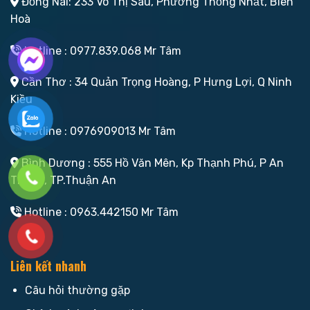
Đồng Nai: 233 Võ Thị Sáu, Phường Thống Nhất, Biên
Hoà
Hotline : 0977.839.068 Mr Tâm
Cần Thơ : 34 Quản Trọng Hoàng, P Hưng Lợi, Q Ninh
Kiều
Hotline : 0976909013 Mr Tâm
Bình Dương : 555 Hồ Văn Mên, Kp Thạnh Phú, P An
Thạnh, TP.Thuận An
Hotline : 0963.442150 Mr Tâm
Liên kết nhanh
Câu hỏi thường gặp