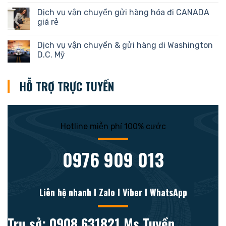
Dịch vụ vận chuyển gửi hàng hóa đi CANADA
giá rẻ
Dịch vụ vận chuyển & gửi hàng đi Washington
D.C. Mỹ
HỖ TRỢ TRỰC TUYẾN
Hotline miễn phí 100% cước
0976 909 013
Liên hệ nhanh l Zalo l Viber l WhatsApp
Trụ sở: 0908.631821 Ms Tuyền