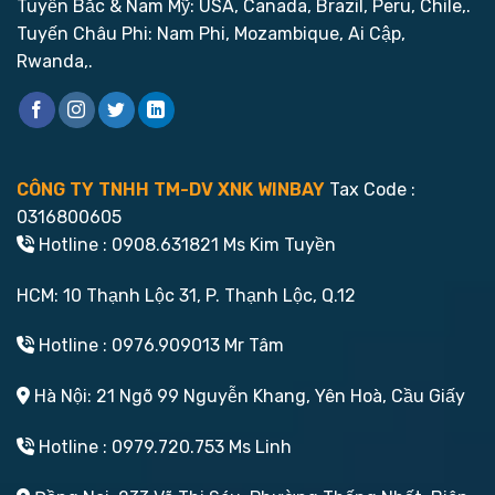
Tuyến Bắc & Nam Mỹ: USA, Canada, Brazil, Peru, Chile,.
Tuyến Châu Phi: Nam Phi, Mozambique, Ai Cập,
Rwanda,.
CÔNG TY TNHH TM-DV XNK WINBAY
Tax Code :
0316800605
Hotline : 0908.631821 Ms Kim Tuyền
HCM: 10 Thạnh Lộc 31, P. Thạnh Lộc, Q.12
Hotline : 0976.909013 Mr Tâm
Hà Nội: 21 Ngõ 99 Nguyễn Khang, Yên Hoà, Cầu Giấy
Hotline : 0979.720.753 Ms Linh