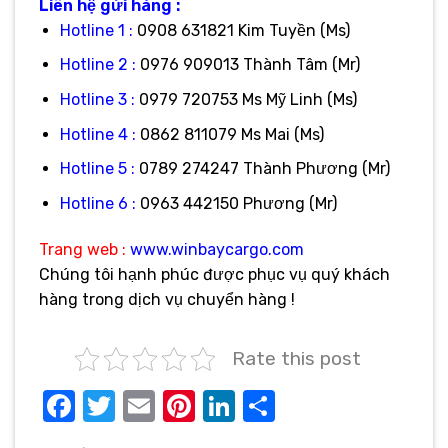
Liên hệ gửi hàng :
Hotline 1 :
0908 631821 Kim Tuyền (Ms)
Hotline 2 :
0976 909013 Thành Tâm (Mr)
Hotline 3 :
0979 720753 Ms Mỹ Linh (Ms)
Hotline 4 :
0862 811079 Ms Mai (Ms)
Hotline 5 :
0789 274247 Thành Phương (Mr)
Hotline 6 :
0963 442150 Phương (Mr)
Trang web :
www.winbaycargo.com
Chúng tôi hạnh phúc được phục vụ quý khách
hàng trong dịch vụ chuyển hàng !
Rate this post
Facebook
Twitter
Email
Pinterest
LinkedIn
Share