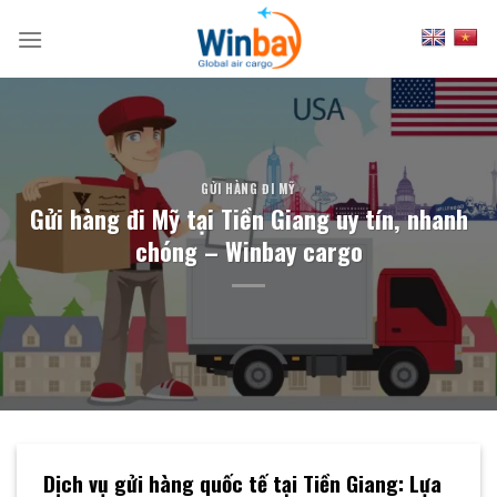
Skip
to
content
GỬI HÀNG ĐI MỸ
Gửi hàng đi Mỹ tại Tiền Giang uy tín, nhanh
chóng – Winbay cargo
Dịch vụ gửi hàng quốc tế tại Tiền Giang: Lựa