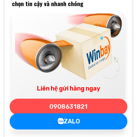
chọn tin cậy và nhanh chóng
Liên hệ gửi hàng ngay
0908631821
ZALO