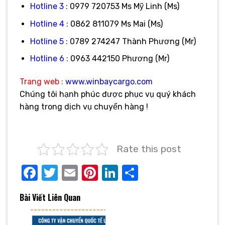
Hotline 3 :
0979 720753 Ms Mỹ Linh (Ms)
Hotline 4 :
0862 811079 Ms Mai (Ms)
Hotline 5 :
0789 274247 Thành Phương (Mr)
Hotline 6 :
0963 442150 Phương (Mr)
Trang web :
www.winbaycargo.com
Chúng tôi hạnh phúc được phục vụ quý khách
hàng trong dịch vụ chuyển hàng !
Rate this post
Facebook
Twitter
Email
Pinterest
LinkedIn
Share
Bài Viết Liên Quan