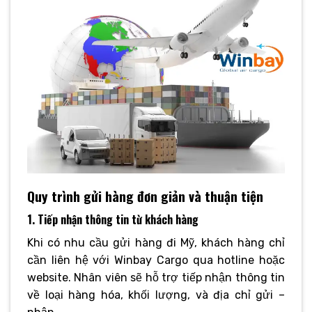
Quy trình gửi hàng đơn giản và thuận tiện
1. Tiếp nhận thông tin từ khách hàng
Khi có nhu cầu gửi hàng đi Mỹ, khách hàng chỉ
cần liên hệ với Winbay Cargo qua hotline hoặc
website. Nhân viên sẽ hỗ trợ tiếp nhận thông tin
về loại hàng hóa, khối lượng, và địa chỉ gửi –