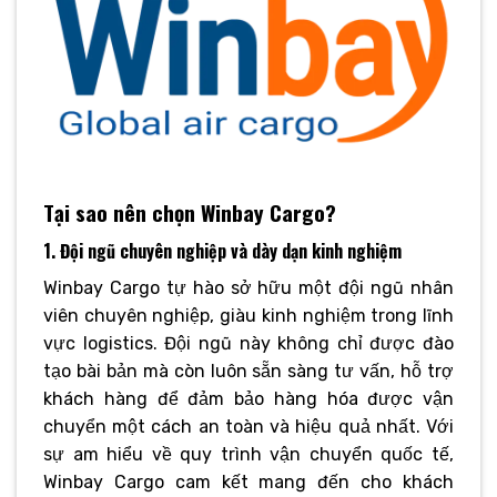
Tại sao nên chọn Winbay Cargo?
1. Đội ngũ chuyên nghiệp và dày dạn kinh nghiệm
Winbay Cargo tự hào sở hữu một đội ngũ nhân
viên chuyên nghiệp, giàu kinh nghiệm trong lĩnh
vực logistics. Đội ngũ này không chỉ được đào
tạo bài bản mà còn luôn sẵn sàng tư vấn, hỗ trợ
khách hàng để đảm bảo hàng hóa được vận
chuyển một cách an toàn và hiệu quả nhất. Với
sự am hiểu về quy trình vận chuyển quốc tế,
Winbay Cargo cam kết mang đến cho khách