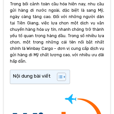
Trong bối cảnh toàn cầu hóa hiện nay, nhu cầu
gửi hàng đi nước ngoài, đặc biệt là sang Mỹ,
ngày càng tăng cao. Đối với những người dân
tại Tiền Giang, việc lựa chọn một dịch vụ vận
chuyển hàng hóa uy tín, nhanh chóng trở thành
yếu tố quan trọng hàng đầu. Trong số nhiều lựa
chọn, một trong những cái tên nổi bật nhất
chính là Winbay Cargo – đơn vị cung cấp dịch vụ
gửi hàng đi Mỹ chất lượng cao, với nhiều ưu đãi
hấp dẫn.
Nội dung bài viết