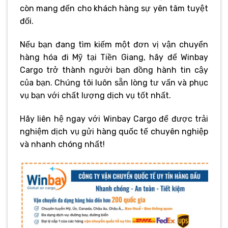
còn mang đến cho khách hàng sự yên tâm tuyệt
đối.
Nếu bạn đang tìm kiếm một đơn vị vận chuyển
hàng hóa đi Mỹ tại Tiền Giang, hãy để Winbay
Cargo trở thành người bạn đồng hành tin cậy
của bạn. Chúng tôi luôn sẵn lòng tư vấn và phục
vụ bạn với chất lượng dịch vụ tốt nhất.
Hãy liên hệ ngay với Winbay Cargo để được trải
nghiệm dịch vụ gửi hàng quốc tế chuyên nghiệp
và nhanh chóng nhất!