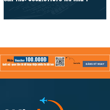
ĐĂNG KÝ NGAY