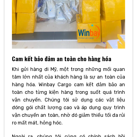
Cam kết bảo đảm an toàn cho hàng hóa
Khi gửi hàng đi Mỹ, một trong những mối quan
tâm lớn nhất của khách hàng là sự an toàn của
hàng hóa. Winbay Cargo cam kết đảm bảo an
toàn cho từng kiện hàng trong suốt quá trình
vận chuyển. Chúng tôi sử dụng các vật liệu
đóng gói chất lượng cao và áp dụng quy trình
vận chuyển an toàn, nhờ đó giảm thiểu tối đa rủi
ro mất mát, hỏng hóc.
Ngoài ra, chúng tôi cũng có chính sách bồi