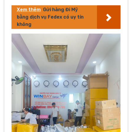
Xem thêm
Gửi hàng Đi Mỹ
bằng dịch vụ Fedex có uy tín
không