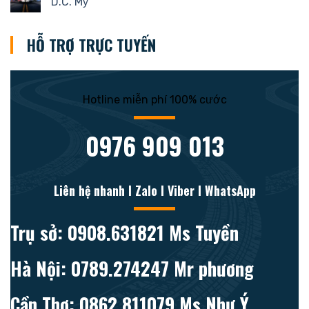
D.C. Mỹ
HỖ TRỢ TRỰC TUYẾN
Hotline miễn phí 100% cước
0976 909 013
Liên hệ nhanh l Zalo l Viber l WhatsApp
Trụ sở: 0908.631821 Ms Tuyền
Hà Nội: 0789.274247 Mr phương
Cần Thơ: 0862.811079 Ms Như Ý