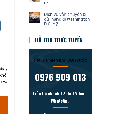
rẻ
Dịch vụ vận chuyển &
gửi hàng đi Washington
D.C. Mỹ
HỖ TRỢ TRỰC TUYẾN
Hotline miễn phí 100% cước
nbay
0976 909 013
khỏi
n và
Liên hệ nhanh l Zalo l Viber l
WhatsApp