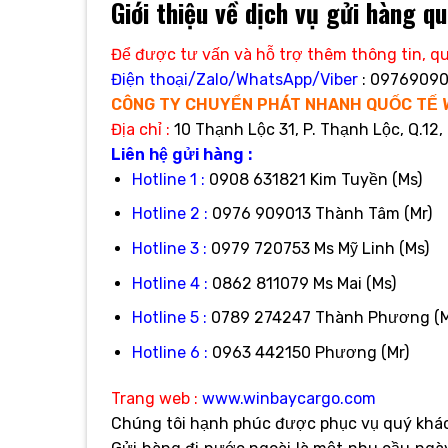
Giới thiệu về dịch vụ gửi hàng qu
Để được tư vấn và hỗ trợ thêm thông tin, qu
Điện thoại/Zalo/WhatsApp/Viber
: 09769090
CÔNG TY CHUYỂN PHÁT NHANH QUỐC TẾ 
Địa
chỉ :
10 Thạnh Lộc 31, P. Thạnh Lộc, Q.12,
Liên hệ gửi hàng :
Hotline 1 :
0908 631821 Kim Tuyền (Ms)
Hotline 2 :
0976 909013 Thành Tâm (Mr)
Hotline 3 :
0979 720753 Ms Mỹ Linh (Ms)
Hotline 4 :
0862 811079 Ms Mai (Ms)
Hotline 5 :
0789 274247 Thành Phương (M
Hotline 6 :
0963 442150 Phương (Mr)
Trang web :
www.winbaycargo.com
Chúng tôi hạnh phúc được phục vụ quý khác