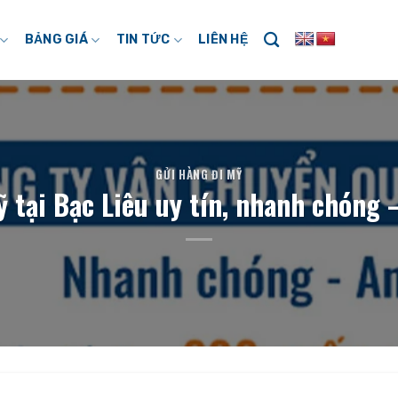
BẢNG GIÁ
TIN TỨC
LIÊN HỆ
GỬI HÀNG ĐI MỸ
ỹ tại Bạc Liêu uy tín, nhanh chóng 