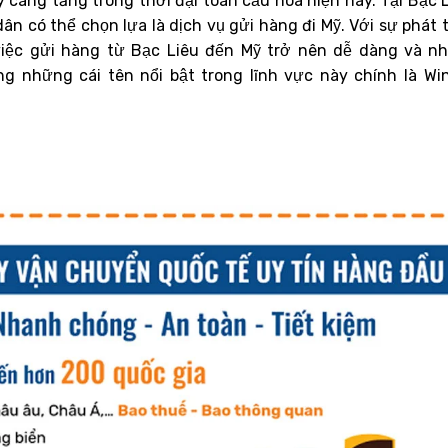
càng tăng trong thời đại toàn cầu hóa hiện nay. Tại Bạc L
n có thể chọn lựa là dịch vụ gửi hàng đi Mỹ. Với sự phát t
 việc gửi hàng từ Bạc Liêu đến Mỹ trở nên dễ dàng và n
ng những cái tên nổi bật trong lĩnh vực này chính là Wi