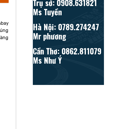
Trụ sở: 0908.631821
Ms Tuyền
nbay
Hà Nội: 0789.274247
đúng
Mr phương
hàng
Cần Thơ: 0862.811079
Ms Như Ý