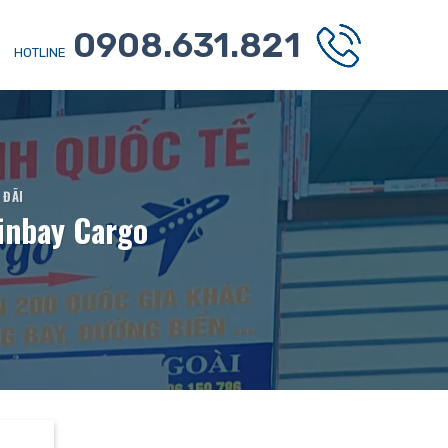
0908.631.821
HOTLINE
 ĐÃI
Winbay Cargo