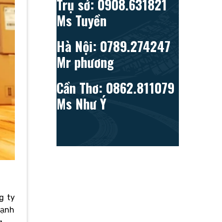
Trụ sở: 0908.631821
Ms Tuyền
Hà Nội: 0789.274247
Mr phương
Cần Thơ: 0862.811079
Ms Như Ý
g ty
cạnh