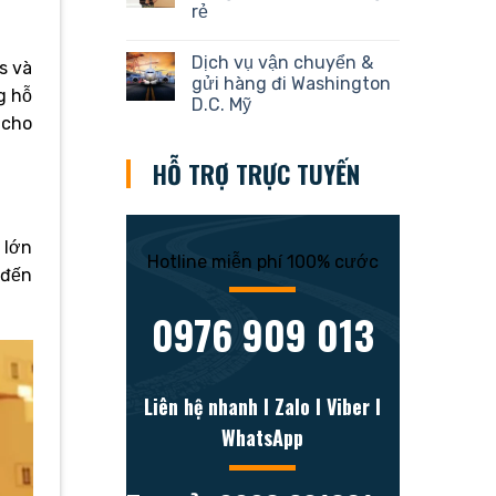
rẻ
Dịch vụ vận chuyển &
s và
gửi hàng đi Washington
g hỗ
D.C. Mỹ
 cho
HỖ TRỢ TRỰC TUYẾN
 lớn
Hotline miễn phí 100% cước
 đến
0976 909 013
Liên hệ nhanh l Zalo l Viber l
WhatsApp