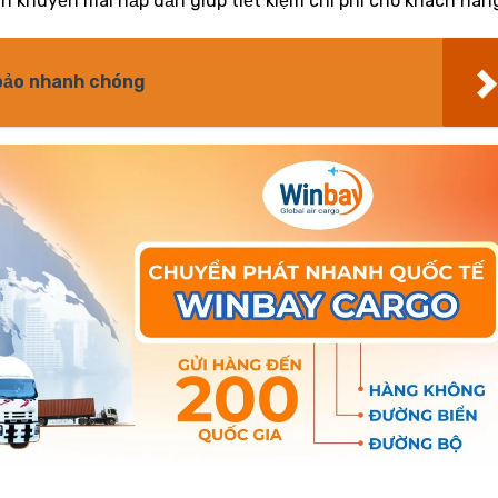
h khuyến mãi hấp dẫn giúp tiết kiệm chi phí cho khách hàn
 bảo nhanh chóng