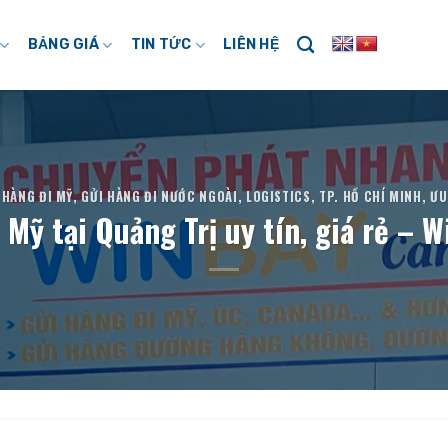
BẢNG GIÁ
TIN TỨC
LIÊN HỆ
 HÀNG ĐI MỸ
,
GỬI HÀNG ĐI NƯỚC NGOÀI
,
LOGISTICS
,
TP. HỒ CHÍ MINH
,
ƯU
 Mỹ tại Quảng Trị uy tín, giá rẻ – 