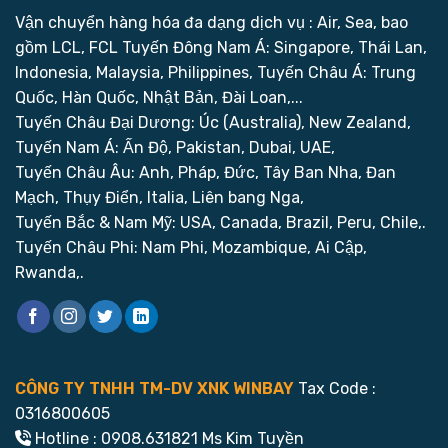
Vận chuyển hàng hóa đa dạng dịch vụ : Air, Sea, bao
gồm LCL, FCL
Tuyến Đông Nam Á: Singapore, Thái Lan,
Indonesia, Malaysia, Philippines,
Tuyến Châu Á: Trung
Quốc, Hàn Quốc, Nhật Bản, Đài Loan,...
Tuyến Châu Đại Dương: Úc (Australia), New Zealand,
Tuyến Nam Á: Ấn Độ, Pakistan, Dubai, UAE,
Tuyến Châu Âu: Anh, Pháp, Đức, Tây Ban Nha, Đan
Mạch, Thụy Điển, Italia, Liên bang Nga,
Tuyến Bắc & Nam Mỹ: USA, Canada, Brazil, Peru, Chile,.
Tuyến Châu Phi: Nam Phi, Mozambique, Ai Cập,
Rwanda,.
CÔNG TY TNHH TM-DV XNK WINBAY
Tax Code :
0316800605
Hotline : 0908.631821 Ms Kim Tuyền