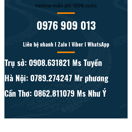
Hotline miễn phí 100% cước
0976 909 013
Liên hệ nhanh l Zalo l Viber l WhatsApp
Trụ sở: 0908.631821 Ms Tuyền
Hà Nội: 0789.274247 Mr phương
Cần Thơ: 0862.811079 Ms Như Ý