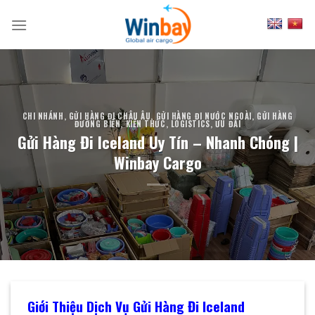
Skip
to
content
CHI NHÁNH
,
GỬI HÀNG ĐI CHÂU ÂU
,
GỬI HÀNG ĐI NƯỚC NGOÀI
,
GỬI HÀNG
ĐƯỜNG BIỂN
,
KIẾN THỨC
,
LOGISTICS
,
ƯU ĐÃI
Gửi Hàng Đi Iceland Uy Tín – Nhanh Chóng |
Winbay Cargo
Giới Thiệu Dịch Vụ Gửi Hàng Đi Iceland