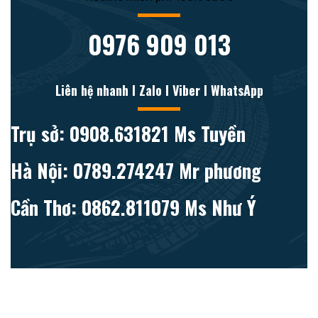
0976 909 013
Liên hệ nhanh l Zalo l Viber l WhatsApp
Trụ sở: 0908.631821 Ms Tuyền
Hà Nội: 0789.274247 Mr phương
Cần Thơ: 0862.811079 Ms Như Ý