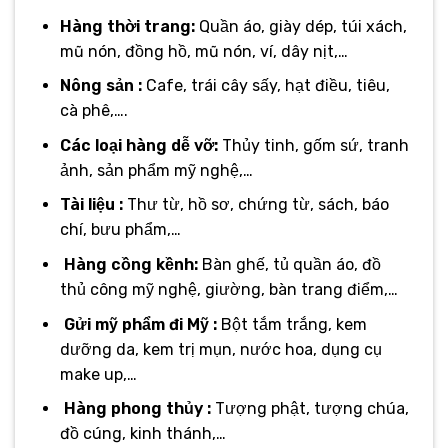
Hàng thời trang:
Quần áo, giày dép, túi xách,
mũ nón, đồng hồ, mũ nón, ví, dây nịt,…
Nông sản :
Cafe, trái cây sấy, hạt điều, tiêu,
cà phê,….
Các loại hàng dễ vỡ:
Thủy tinh, gốm sứ, tranh
ảnh, sản phẩm mỹ nghệ,…
Tài liệu :
Thư từ, hồ sơ, chứng từ, sách, báo
chí, bưu phẩm,…
Hàng cồng kềnh:
Bàn ghế, tủ quần áo, đồ
thủ công mỹ nghệ, giường, bàn trang điểm,…
Gửi mỹ phẩm đi Mỹ :
Bột tắm trắng, kem
dưỡng da, kem trị mụn, nước hoa, dụng cụ
make up,…
Hàng phong thủy :
Tượng phật, tượng chúa,
đồ cúng, kinh thánh,…