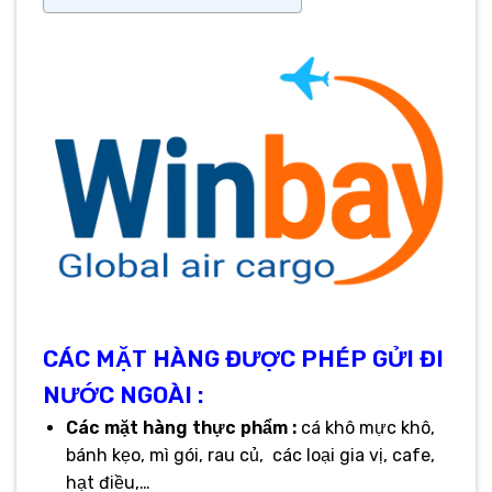
CÁC MẶT HÀNG ĐƯỢC PHÉP GỬI ĐI
NƯỚC NGOÀI :
Các mặt hàng thực phẩm :
cá khô mực khô,
bánh kẹo, mì gói, rau củ, các loại gia vị, cafe,
hạt điều,…