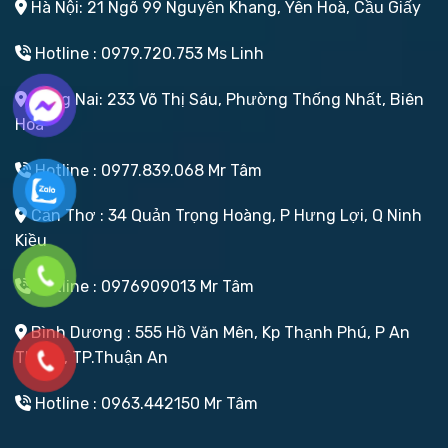
Hà Nội: 21 Ngõ 99 Nguyễn Khang, Yên Hoà, Cầu Giấy
Hotline : 0979.720.753 Ms Linh
Đồng Nai: 233 Võ Thị Sáu, Phường Thống Nhất, Biên
Hoà
Hotline : 0977.839.068 Mr Tâm
Cần Thơ : 34 Quản Trọng Hoàng, P Hưng Lợi, Q Ninh
Kiều
Hotline : 0976909013 Mr Tâm
Bình Dương : 555 Hồ Văn Mên, Kp Thạnh Phú, P An
Thạnh, TP.Thuận An
Hotline : 0963.442150 Mr Tâm