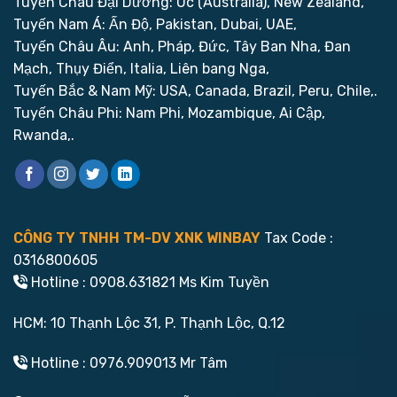
Tuyến Châu Đại Dương: Úc (Australia), New Zealand,
Tuyến Nam Á: Ấn Độ, Pakistan, Dubai, UAE,
Tuyến Châu Âu: Anh, Pháp, Đức, Tây Ban Nha, Đan
Mạch, Thụy Điển, Italia, Liên bang Nga,
Tuyến Bắc & Nam Mỹ: USA, Canada, Brazil, Peru, Chile,.
Tuyến Châu Phi: Nam Phi, Mozambique, Ai Cập,
Rwanda,.
CÔNG TY TNHH TM-DV XNK WINBAY
Tax Code :
0316800605
Hotline : 0908.631821 Ms Kim Tuyền
HCM: 10 Thạnh Lộc 31, P. Thạnh Lộc, Q.12
Hotline : 0976.909013 Mr Tâm