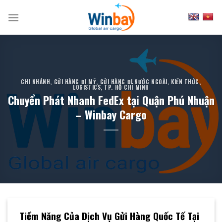
Skip
to
content
CHI NHÁNH
,
GỬI HÀNG ĐI MỸ
,
GỬI HÀNG ĐI NƯỚC NGOÀI
,
KIẾN THỨC
,
LOGISTICS
,
TP. HỒ CHÍ MINH
Chuyển Phát Nhanh FedEx tại Quận Phú Nhuận
– Winbay Cargo
Tiềm Năng Của Dịch Vụ Gửi Hàng Quốc Tế Tại