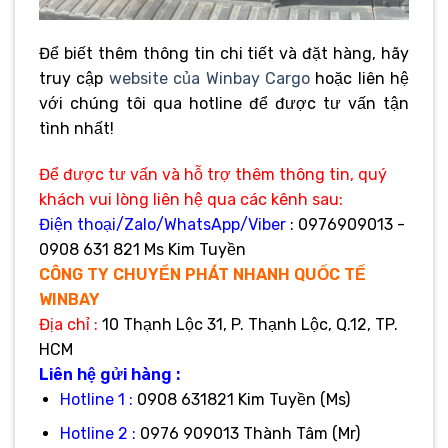
Để biết thêm thông tin chi tiết và đặt hàng, hãy
truy cập
website của Winbay Cargo
hoặc liên hệ
với chúng tôi qua hotline để được tư vấn tận
tình nhất!
Để được tư vấn và hỗ trợ thêm thông tin, quý
khách vui lòng liên hệ qua các kênh sau:
Điện thoại/Zalo/WhatsApp/Viber
: 0976909013 -
0908 631 821 Ms Kim Tuyền
CÔNG TY CHUYỂN PHÁT NHANH QUỐC TẾ
WINBAY
Địa
chỉ :
10 Thạnh Lộc 31, P. Thạnh Lộc, Q.12, TP.
HCM
Liên hệ gửi hàng :
Hotline 1 :
0908 631821 Kim Tuyền (Ms)
Hotline 2 :
0976 909013 Thành Tâm (Mr)