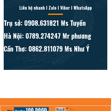
Liên hệ nhanh l Zalo l Viber l WhatsApp
Trụ sở: 0908.631821 Ms Tuyền
Hà Nội: 0789.274247 Mr phương
Cần Thơ: 0862.811079 Ms Như Ý