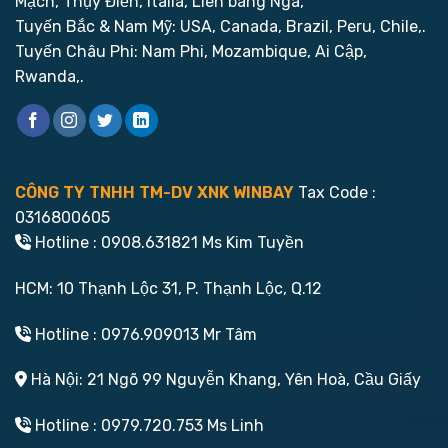
Mạch, Thụy Điển, Italia, Liên bang Nga,
Tuyến Bắc & Nam Mỹ: USA, Canada, Brazil, Peru, Chile,.
Tuyến Châu Phi: Nam Phi, Mozambique, Ai Cập,
Rwanda,.
CÔNG TY TNHH TM-DV XNK WINBAY
Tax Code :
0316800605
Hotline : 0908.631821 Ms Kim Tuyền
HCM: 10 Thạnh Lộc 31, P. Thạnh Lộc, Q.12
Hotline : 0976.909013 Mr Tâm
Hà Nội: 21 Ngõ 99 Nguyễn Khang, Yên Hoà, Cầu Giấy
Hotline : 0979.720.753 Ms Linh