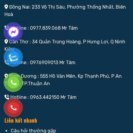
Đồng Nai: 233 Võ Thị Sáu, Phường Thống Nhất, Biên
Hoà
Hotline : 0977.839.068 Mr Tâm
Cần Thơ : 34 Quản Trọng Hoàng, P Hưng Lợi, Q Ninh
Kiều
Hotline : 0976909013 Mr Tâm
Bình Dương : 555 Hồ Văn Mên, Kp Thạnh Phú, P An
Thạnh, TP.Thuận An
Hotline : 0963.442150 Mr Tâm
Liên kết nhanh
Câu hỏi thường gặp