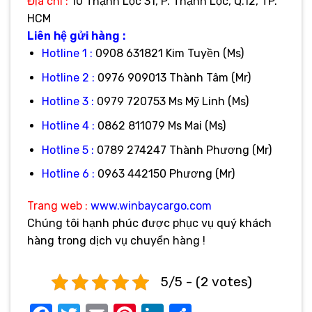
Địa
chỉ :
10 Thạnh Lộc 31, P. Thạnh Lộc, Q.12, TP.
HCM
Liên hệ gửi hàng :
Hotline 1 :
0908 631821 Kim Tuyền (Ms)
Hotline 2 :
0976 909013 Thành Tâm (Mr)
Hotline 3 :
0979 720753 Ms Mỹ Linh (Ms)
Hotline 4 :
0862 811079 Ms Mai (Ms)
Hotline 5 :
0789 274247 Thành Phương (Mr)
Hotline 6 :
0963 442150 Phương (Mr)
Trang web :
www.winbaycargo.com
Chúng tôi hạnh phúc được phục vụ quý khách
hàng trong dịch vụ chuyển hàng !
5/5 - (2 votes)