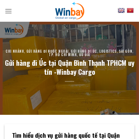
Skip
to
content
CHI NHÁNH
,
GỬI HÀNG ĐI NƯỚC NGOÀI
,
GỬI HÀNG ĐI ÚC
,
LOGISTICS
,
SÀI GÒN
,
TP. HỒ CHÍ MINH
,
ƯU ĐÃI
Gửi hàng đi Úc tại Quận Bình Thạnh TPHCM uy
tín -Winbay Cargo
Tìm hiểu dịch vụ gửi hàng quốc tế tại Quận