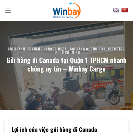
Skip
to
content
CHI NHÁNH
,
GỬI HÀNG ĐI NƯỚC NGOÀI
,
GỬI HÀNG ĐƯỜNG BIỂN
,
LOGISTICS
,
TP. HỒ CHÍ MINH
Gửi hàng đi Canada tại Quận 1 TPHCM nhanh
chóng uy tín – Winbay Cargo
Lợi ích của việc gửi hàng đi Canada