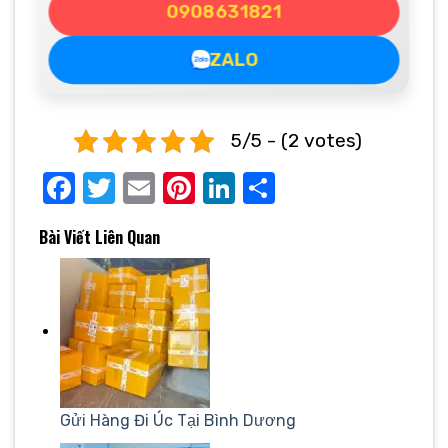
0908631821
ZALO
5/5 - (2 votes)
Facebook
Twitter
Email
Pinterest
LinkedIn
Share
Bài Viết Liên Quan
Gửi Hàng Đi Úc Tại Bình Dương