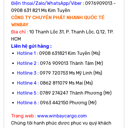
Điện thoại/Zalo/WhatsApp/Viber
: 0976909013 -
0908 631 821 Ms Kim Tuyền
CÔNG TY CHUYỂN PHÁT NHANH QUỐC TẾ
WINBAY
Địa
chỉ :
10 Thạnh Lộc 31, P. Thạnh Lộc, Q.12, TP.
HCM
Liên hệ gửi hàng :
Hotline 1 :
0908 631821 Kim Tuyền (Ms)
Hotline 2 :
0976 909013 Thành Tâm (Mr)
Hotline 3 :
0979 720753 Ms Mỹ Linh (Ms)
Hotline 4 :
0862 811079 Ms Mai (Ms)
Hotline 5 :
0789 274247 Thành Phương (Mr)
Hotline 6 :
0963 442150 Phương (Mr)
Trang web :
www.winbaycargo.com
Chúng tôi hạnh phúc được phục vụ quý khách