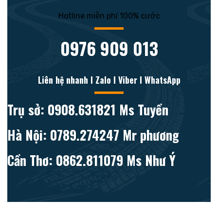
Hotline miễn phí 100% cước
0976 909 013
Liên hệ nhanh l Zalo l Viber l WhatsApp
Trụ sở: 0908.631821 Ms Tuyền
Hà Nội: 0789.274247 Mr phương
Cần Thơ: 0862.811079 Ms Như Ý