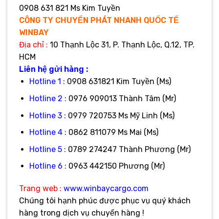
0908 631 821 Ms Kim Tuyền
CÔNG TY CHUYỂN PHÁT NHANH QUỐC TẾ
WINBAY
Địa
chỉ :
10 Thạnh Lộc 31, P. Thạnh Lộc, Q.12, TP.
HCM
Liên hệ gửi hàng :
Hotline 1 :
0908 631821 Kim Tuyền (Ms)
Hotline 2 :
0976 909013 Thành Tâm (Mr)
Hotline 3 :
0979 720753 Ms Mỹ Linh (Ms)
Hotline 4 :
0862 811079 Ms Mai (Ms)
Hotline 5 :
0789 274247 Thành Phương (Mr)
Hotline 6 :
0963 442150 Phương (Mr)
Trang web :
www.winbaycargo.com
Chúng tôi hạnh phúc được phục vụ quý khách
hàng trong dịch vụ chuyển hàng !