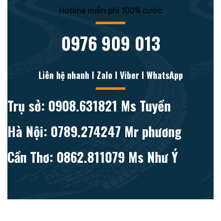
Hotline miễn phí 100% cước
0976 909 013
Liên hệ nhanh l Zalo l Viber l WhatsApp
Trụ sở: 0908.631821 Ms Tuyền
Hà Nội: 0789.274247 Mr phương
Cần Thơ: 0862.811079 Ms Như Ý