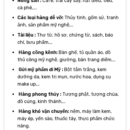
Nông sản :
Cafe, trái cây sấy, hạt điều, tiêu,
cà phê,….
Các loại hàng dễ vỡ:
Thủy tinh, gốm sứ, tranh
ảnh, sản phẩm mỹ nghệ,…
Tài liệu :
Thư từ, hồ sơ, chứng từ, sách, báo
chí, bưu phẩm,…
Hàng cồng kềnh:
Bàn ghế, tủ quần áo, đồ
thủ công mỹ nghệ, giường, bàn trang điểm,…
Gửi mỹ phẩm đi Mỹ :
Bột tắm trắng, kem
dưỡng da, kem trị mụn, nước hoa, dụng cụ
make up,…
Hàng phong thủy :
Tượng phật, tượng chúa,
đồ cúng, kinh thánh,…
Hàng khó vận chuyển:
nệm, máy làm kem,
máy ép, yến sào, thuốc tây, thực phẩm chức
năng.