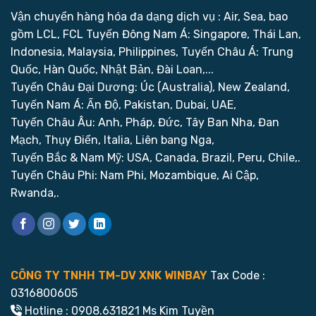
Vận chuyển hàng hóa đa dạng dịch vụ : Air, Sea, bao
gồm LCL, FCL
Tuyến Đông Nam Á: Singapore, Thái Lan,
Indonesia, Malaysia, Philippines,
Tuyến Châu Á: Trung
Quốc, Hàn Quốc, Nhật Bản, Đài Loan,...
Tuyến Châu Đại Dương: Úc (Australia), New Zealand,
Tuyến Nam Á: Ấn Độ, Pakistan, Dubai, UAE,
Tuyến Châu Âu: Anh, Pháp, Đức, Tây Ban Nha, Đan
Mạch, Thụy Điển, Italia, Liên bang Nga,
Tuyến Bắc & Nam Mỹ: USA, Canada, Brazil, Peru, Chile,.
Tuyến Châu Phi: Nam Phi, Mozambique, Ai Cập,
Rwanda,.
CÔNG TY TNHH TM-DV XNK WINBAY
Tax Code :
0316800605
Hotline : 0908.631821 Ms Kim Tuyền