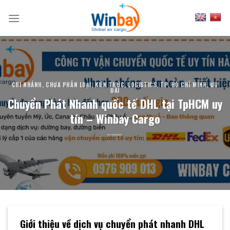
Skip
to
content
CHI NHÁNH
,
CHƯA PHÂN LOẠI
,
KIẾN THỨC
,
LOGISTICS
,
TP. HỒ CHÍ MINH
,
ƯU
ĐÃI
Chuyển Phát Nhanh quốc tế DHL tại TpHCM uy
tín – Winbay Cargo
Giới thiệu về dịch vụ chuyển phát nhanh DHL