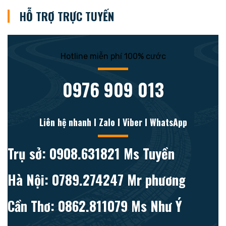
HỖ TRỢ TRỰC TUYẾN
Hotline miễn phí 100% cước
0976 909 013
Liên hệ nhanh l Zalo l Viber l WhatsApp
Trụ sở: 0908.631821 Ms Tuyền
Hà Nội: 0789.274247 Mr phương
Cần Thơ: 0862.811079 Ms Như Ý