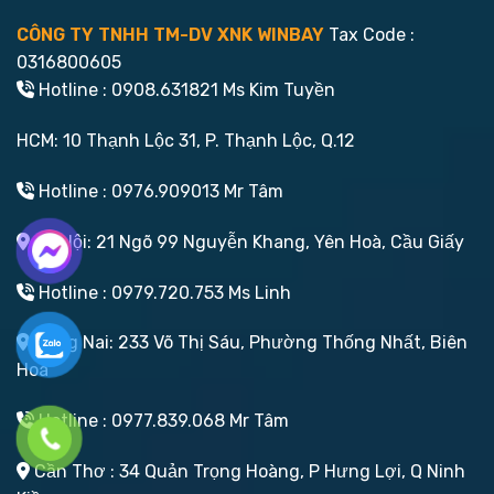
CÔNG TY TNHH TM-DV XNK WINBAY
Tax Code :
0316800605
Hotline : 0908.631821 Ms Kim Tuyền
HCM: 10 Thạnh Lộc 31, P. Thạnh Lộc, Q.12
Hotline : 0976.909013 Mr Tâm
Hà Nội: 21 Ngõ 99 Nguyễn Khang, Yên Hoà, Cầu Giấy
Hotline : 0979.720.753 Ms Linh
Đồng Nai: 233 Võ Thị Sáu, Phường Thống Nhất, Biên
Hoà
Hotline : 0977.839.068 Mr Tâm
Cần Thơ : 34 Quản Trọng Hoàng, P Hưng Lợi, Q Ninh