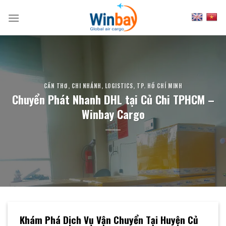
Skip
to
content
CẦN THƠ
,
CHI NHÁNH
,
LOGISTICS
,
TP. HỒ CHÍ MINH
Chuyển Phát Nhanh DHL tại Củ Chi TPHCM –
Winbay Cargo
Khám Phá Dịch Vụ Vận Chuyển Tại Huyện Củ