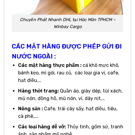
Chuyển Phát Nhanh DHL tại Hóc Môn TPHCM –
Winbay Cargo
CÁC MẶT HÀNG ĐƯỢC PHÉP GỬI ĐI
NƯỚC NGOÀI :
Các mặt hàng thực phẩm :
cá khô mực khô,
bánh kẹo, mì gói, rau củ, các loại gia vị, cafe,
hạt điều,…
Hàng thời trang:
Quần áo, giày dép, túi xách,
mũ nón, đồng hồ, mũ nón, ví, dây nịt,…
Nông sản :
Cafe, trái cây sấy, hạt điều, tiêu,
cà phê,….
Các loại hàng dễ vỡ:
Thủy tinh, gốm sứ, tranh
ảnh, sản phẩm mỹ nghệ,…