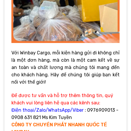
Với Winbay Cargo, mỗi kiện hàng gửi đi không chỉ
là một đơn hàng, mà còn là một cam kết về sự
an toàn và chất lượng mà chúng tôi mang đến
cho khách hàng. Hãy để chúng tôi giúp bạn kết
nối với thế giới!
Để được tư vấn và hỗ trợ thêm thông tin, quý
khách vui lòng liên hệ qua các kênh sau:
Điện thoại/Zalo/WhatsApp/Viber
: 0976909013 -
0908 631 821 Ms Kim Tuyền
CÔNG TY CHUYỂN PHÁT NHANH QUỐC TẾ