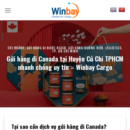
Skip
to
content
CHI NHÁNH
,
GỬI HÀNG ĐI NƯỚC NGOÀI
,
GỬI HÀNG ĐƯỜNG BIỂN
,
LOGISTICS
,
TP. HỒ CHÍ MINH
Gửi hàng đi Canada tại Huyện Củ Chi TPHCM
nhanh chóng uy tín – Winbay Cargo
Tại sao cần dịch vụ gửi hàng đi Canada?