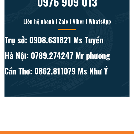
0976 909 013
Liên hệ nhanh l Zalo l Viber l WhatsApp
Trụ sở: 0908.631821 Ms Tuyền
Hà Nội: 0789.274247 Mr phương
Cần Thơ: 0862.811079 Ms Như Ý