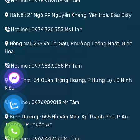
Hotline : 0976.909013 Mr Tâm
Hà Nội: 21 Ngõ 99 Nguyễn Khang, Yên Hoà, Cầu Giấy
Hotline : 0979.720.753 Ms Linh
Đồng Nai: 233 Võ Thị Sáu, Phường Thống Nhất, Biên
Hoà
Hotline : 0977.839.068 Mr Tâm
Cần Thơ : 34 Quản Trọng Hoàng, P Hưng Lợi, Q Ninh
Kiều
Hotline : 0976909013 Mr Tâm
Bình Dương : 555 Hồ Văn Mên, Kp Thạnh Phú, P An
Thạnh, TP.Thuận An
Hotline : 0963.442150 Mr Tâm