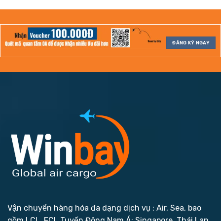
ĐĂNG KÝ NGAY
Vận chuyển hàng hóa đa dạng dịch vụ : Air, Sea, bao
gồm LCL, FCL
Tuyến Đông Nam Á: Singapore, Thái Lan,