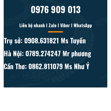
0976 909 013
Liên hệ nhanh l Zalo l Viber l WhatsApp
Trụ sở: 0908.631821 Ms Tuyền
Hà Nội: 0789.274247 Mr phương
Cần Thơ: 0862.811079 Ms Như Ý