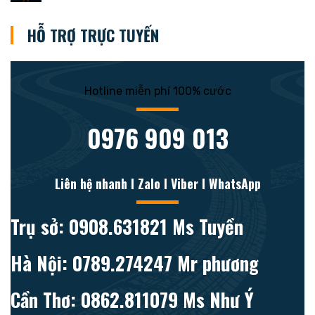
HỖ TRỢ TRỰC TUYẾN
Hotline miễn phí 100% cước
0976 909 013
Liên hệ nhanh l Zalo l Viber l WhatsApp
Trụ sở: 0908.631821 Ms Tuyền
Hà Nội: 0789.274247 Mr phương
Cần Thơ: 0862.811079 Ms Như Ý