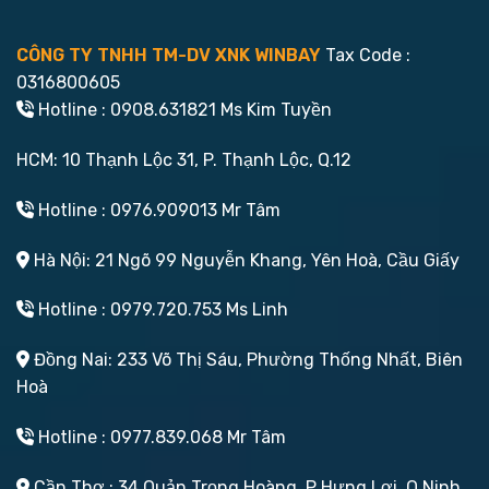
CÔNG TY TNHH TM-DV XNK WINBAY
Tax Code :
0316800605
Hotline : 0908.631821 Ms Kim Tuyền
HCM: 10 Thạnh Lộc 31, P. Thạnh Lộc, Q.12
Hotline : 0976.909013 Mr Tâm
Hà Nội: 21 Ngõ 99 Nguyễn Khang, Yên Hoà, Cầu Giấy
Hotline : 0979.720.753 Ms Linh
Đồng Nai: 233 Võ Thị Sáu, Phường Thống Nhất, Biên
Hoà
Hotline : 0977.839.068 Mr Tâm
Cần Thơ : 34 Quản Trọng Hoàng, P Hưng Lợi, Q Ninh