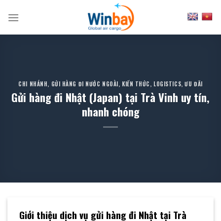
Skip
to
content
CHI NHÁNH
,
GỬI HÀNG ĐI NƯỚC NGOÀI
,
KIẾN THỨC
,
LOGISTICS
,
ƯU ĐÃI
Gửi hàng đi Nhật (Japan) tại Trà Vinh uy tín,
nhanh chóng
Giới thiệu dịch vụ gửi hàng đi Nhật tại Trà