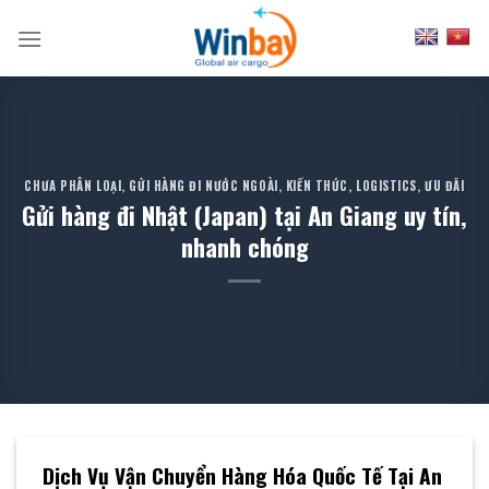
Skip
to
content
CHƯA PHÂN LOẠI
,
GỬI HÀNG ĐI NƯỚC NGOÀI
,
KIẾN THỨC
,
LOGISTICS
,
ƯU ĐÃI
Gửi hàng đi Nhật (Japan) tại An Giang uy tín,
nhanh chóng
Dịch Vụ Vận Chuyển Hàng Hóa Quốc Tế Tại An