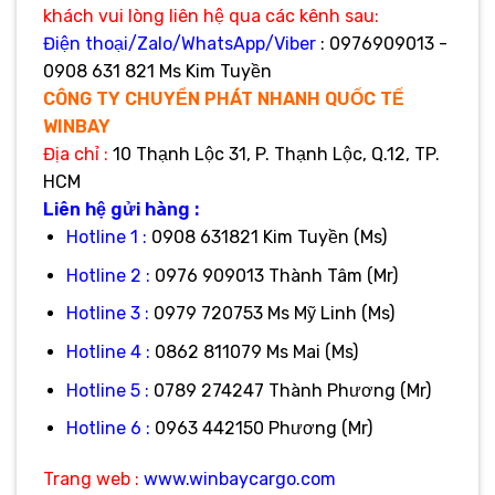
khách vui lòng liên hệ qua các kênh sau:
Điện thoại/Zalo/WhatsApp/Viber
: 0976909013 -
0908 631 821 Ms Kim Tuyền
CÔNG TY CHUYỂN PHÁT NHANH QUỐC TẾ
WINBAY
Địa
chỉ :
10 Thạnh Lộc 31, P. Thạnh Lộc, Q.12, TP.
HCM
Liên hệ gửi hàng :
Hotline 1 :
0908 631821 Kim Tuyền (Ms)
Hotline 2 :
0976 909013 Thành Tâm (Mr)
Hotline 3 :
0979 720753 Ms Mỹ Linh (Ms)
Hotline 4 :
0862 811079 Ms Mai (Ms)
Hotline 5 :
0789 274247 Thành Phương (Mr)
Hotline 6 :
0963 442150 Phương (Mr)
Trang web :
www.winbaycargo.com