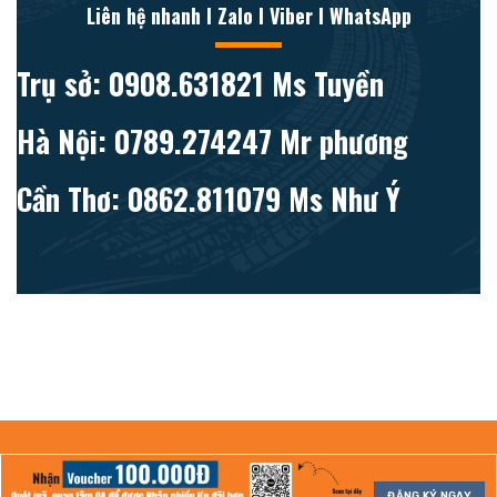
Liên hệ nhanh l Zalo l Viber l WhatsApp
Trụ sở: 0908.631821 Ms Tuyền
Hà Nội: 0789.274247 Mr phương
Cần Thơ: 0862.811079 Ms Như Ý
ĐĂNG KÝ NGAY