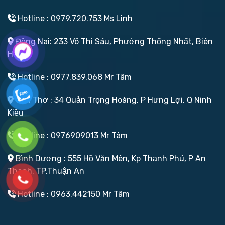
Hotline : 0979.720.753 Ms Linh
Đồng Nai: 233 Võ Thị Sáu, Phường Thống Nhất, Biên
Hoà
Hotline : 0977.839.068 Mr Tâm
Cần Thơ : 34 Quản Trọng Hoàng, P Hưng Lợi, Q Ninh
Kiều
Hotline : 0976909013 Mr Tâm
Bình Dương : 555 Hồ Văn Mên, Kp Thạnh Phú, P An
Thạnh, TP.Thuận An
Hotline : 0963.442150 Mr Tâm