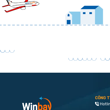
CÔNG T
Hotli