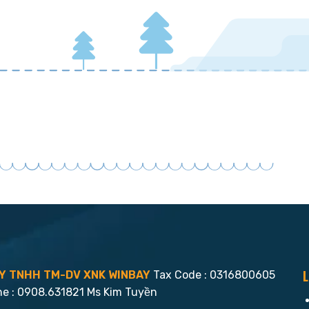
L
Y TNHH TM-DV XNK WINBAY
Tax Code : 0316800605
ne : 0908.631821 Ms Kim Tuyền