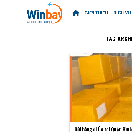
Skip
to
GIỚI THIỆU
DỊCH VỤ
content
TAG ARCH
Gửi hàng đi Úc tại Quận Bìn