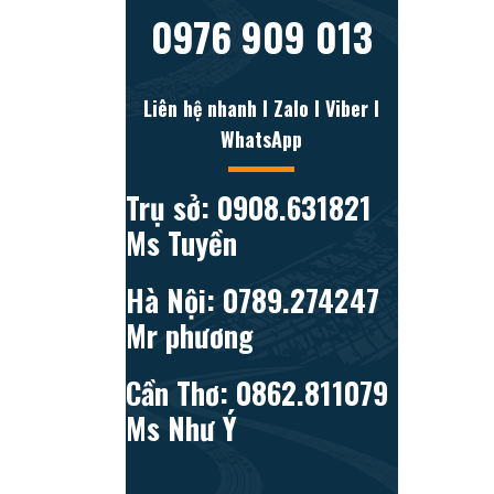
0976 909 013
Liên hệ nhanh l Zalo l Viber l
WhatsApp
Trụ sở: 0908.631821
Ms Tuyền
Hà Nội: 0789.274247
Mr phương
Cần Thơ: 0862.811079
Ms Như Ý