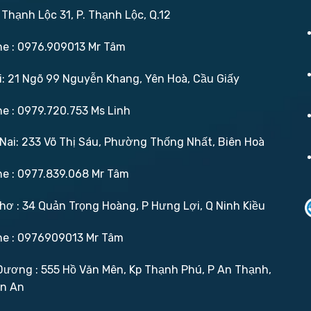
 Thạnh Lộc 31, P. Thạnh Lộc, Q.12
ne : 0976.909013 Mr Tâm
: 21 Ngõ 99 Nguyễn Khang, Yên Hoà, Cầu Giấy
ne : 0979.720.753 Ms Linh
ai: 233 Võ Thị Sáu, Phường Thống Nhất, Biên Hoà
ne : 0977.839.068 Mr Tâm
ơ : 34 Quản Trọng Hoàng, P Hưng Lợi, Q Ninh Kiều
ne : 0976909013 Mr Tâm
ương : 555 Hồ Văn Mên, Kp Thạnh Phú, P An Thạnh,
ận An