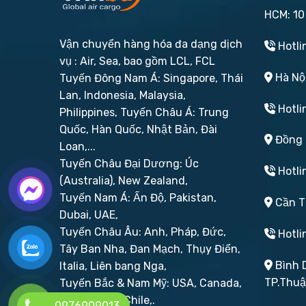
HCM: 10
Vận chuyển hàng hóa đa dạng dịch
Hotli
vụ : Air, Sea, bao gồm LCL, FCL
Hà Nội
Tuyến Đông Nam Á: Singapore, Thái
Lan, Indonesia, Malaysia,
Hotli
Philippines,
Tuyến Châu Á: Trung
Quốc, Hàn Quốc, Nhật Bản, Đài
Đồng N
Loan,...
Tuyến Châu Đại Dương: Úc
Hotli
(Australia), New Zealand,
Tuyến Nam Á: Ấn Độ, Pakistan,
Cần Th
Dubai, UAE,
Tuyến Châu Âu: Anh, Pháp, Đức,
Hotli
Tây Ban Nha, Đan Mạch, Thụy Điển,
Bình D
Italia, Liên bang Nga,
TP.Thu
Tuyến Bắc & Nam Mỹ: USA, Canada,
Brazil, Peru, Chile,.
0976909013