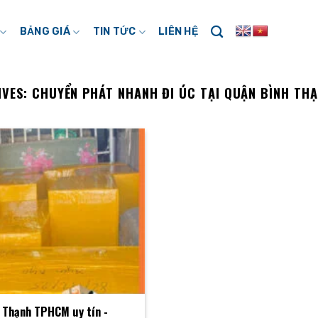
BẢNG GIÁ
TIN TỨC
LIÊN HỆ
IVES:
CHUYỂN PHÁT NHANH ĐI ÚC TẠI QUẬN BÌNH TH
h Thạnh TPHCM uy tín -