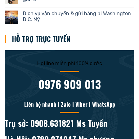
Dịch vụ vận chuyển & gửi hàng đi Washington
D.C. Mỹ
HỖ TRỢ TRỰC TUYẾN
Hotline miễn phí 100% cước
0976 909 013
Liên hệ nhanh l Zalo l Viber l WhatsApp
Trụ sở: 0908.631821 Ms Tuyền