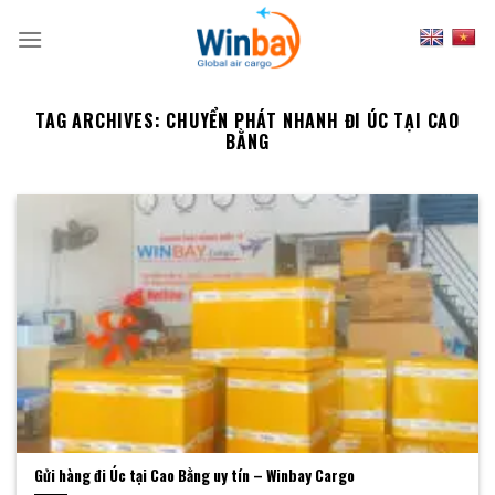
Skip
to
content
TAG ARCHIVES:
CHUYỂN PHÁT NHANH ĐI ÚC TẠI CAO
BẰNG
Gửi hàng đi Úc tại Cao Bằng uy tín – Winbay Cargo