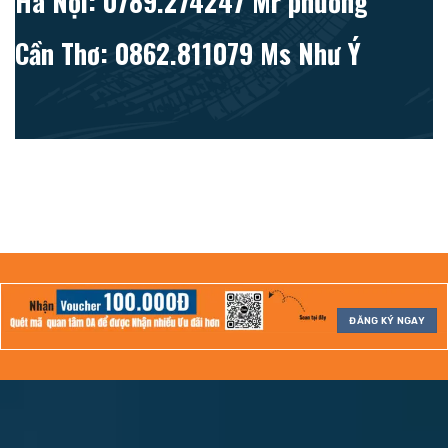
Hà Nội: 0789.274247 Mr phương
Cần Thơ: 0862.811079 Ms Như Ý
ĐĂNG KÝ NGAY