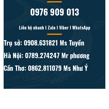
0976 909 013
Liên hệ nhanh l Zalo l Viber l WhatsApp
Trụ sở: 0908.631821 Ms Tuyền
Hà Nội: 0789.274247 Mr phương
Cần Thơ: 0862.811079 Ms Như Ý