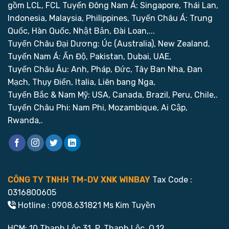
gồm LCL, FCL
Tuyến Đông Nam Á: Singapore, Thái Lan,
Indonesia, Malaysia, Philippines,
Tuyến Châu Á: Trung
Quốc, Hàn Quốc, Nhật Bản, Đài Loan,...
Tuyến Châu Đại Dương: Úc (Australia), New Zealand,
Tuyến Nam Á: Ấn Độ, Pakistan, Dubai, UAE,
Tuyến Châu Âu: Anh, Pháp, Đức, Tây Ban Nha, Đan
Mạch, Thụy Điển, Italia, Liên bang Nga,
Tuyến Bắc & Nam Mỹ: USA, Canada, Brazil, Peru, Chile,.
Tuyến Châu Phi: Nam Phi, Mozambique, Ai Cập,
Rwanda,.
CÔNG TY TNHH TM-DV XNK WINBAY
Tax Code :
0316800605
Hotline : 0908.631821 Ms Kim Tuyền
HCM: 10 Thạnh Lộc 31, P. Thạnh Lộc, Q.12