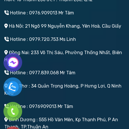
Hotline : 0976.909013 Mr Tâm
Hà Nội: 21 Ngõ 99 Nguyễn Khang, Yên Hoà, Cầu Giấy
Hotline : 0979.720.753 Ms Linh
Đồng Nai: 233 Võ Thị Sáu, Phường Thống Nhất, Biên
Hoà
Hotline : 0977.839.068 Mr Tâm
Cần Thơ : 34 Quản Trọng Hoàng, P Hưng Lợi, Q Ninh
Kiều
Hotline : 0976909013 Mr Tâm
Bình Dương : 555 Hồ Văn Mên, Kp Thạnh Phú, P An
Thạnh, TP.Thuận An