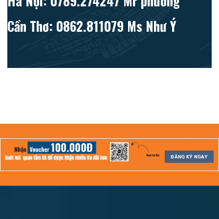
Hà Nội: 0789.274247 Mr phương
Cần Thơ: 0862.811079 Ms Như Ý
ĐĂNG KÝ NGAY