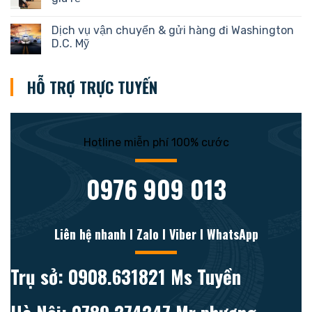
Dịch vụ vận chuyển & gửi hàng đi Washington
D.C. Mỹ
HỖ TRỢ TRỰC TUYẾN
Hotline miễn phí 100% cước
0976 909 013
Liên hệ nhanh l Zalo l Viber l WhatsApp
Trụ sở: 0908.631821 Ms Tuyền