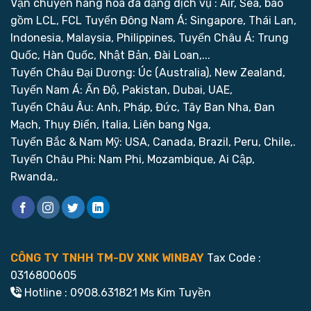
Vận chuyển hàng hóa đa dạng dịch vụ : Air, Sea, bao
gồm LCL, FCL
Tuyến Đông Nam Á: Singapore, Thái Lan,
Indonesia, Malaysia, Philippines,
Tuyến Châu Á: Trung
Quốc, Hàn Quốc, Nhật Bản, Đài Loan,...
Tuyến Châu Đại Dương: Úc (Australia), New Zealand,
Tuyến Nam Á: Ấn Độ, Pakistan, Dubai, UAE,
Tuyến Châu Âu: Anh, Pháp, Đức, Tây Ban Nha, Đan
Mạch, Thụy Điển, Italia, Liên bang Nga,
Tuyến Bắc & Nam Mỹ: USA, Canada, Brazil, Peru, Chile,.
Tuyến Châu Phi: Nam Phi, Mozambique, Ai Cập,
Rwanda,.
CÔNG TY TNHH TM-DV XNK WINBAY
Tax Code :
0316800605
Hotline : 0908.631821 Ms Kim Tuyền