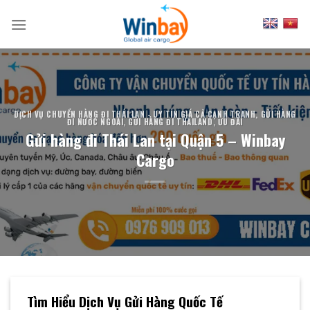
Skip
to
content
DỊCH VỤ CHUYỂN HÀNG ĐI THÁI LAN - UY TÍN GIÁ CẢ CẠNH TRANH
,
GỬI HÀNG
ĐI NƯỚC NGOÀI
,
GỬI HÀNG ĐI THAILAND
,
ƯU ĐÃI
Gửi hàng đi Thái Lan tại Quận 5 – Winbay
Cargo
Tìm Hiểu Dịch Vụ Gửi Hàng Quốc Tế