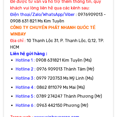
Để được tư vấn và hỗ trợ thêm thông tin, quý
khách vui lòng liên hệ qua các kênh sau:
Điện thoại/Zalo/WhatsApp/Viber
: 0976909013 -
0908 631 821 Ms Kim Tuyền
CÔNG TY CHUYỂN PHÁT NHANH QUỐC TẾ
WINBAY
Địa
chỉ :
10 Thạnh Lộc 31, P. Thạnh Lộc, Q.12, TP.
HCM
Liên hệ gửi hàng :
Hotline 1 :
0908 631821 Kim Tuyền (Ms)
Hotline 2 :
0976 909013 Thành Tâm (Mr)
Hotline 3 :
0979 720753 Ms Mỹ Linh (Ms)
Hotline 4 :
0862 811079 Ms Mai (Ms)
Hotline 5 :
0789 274247 Thành Phương (Mr)
Hotline 6 :
0963 442150 Phương (Mr)