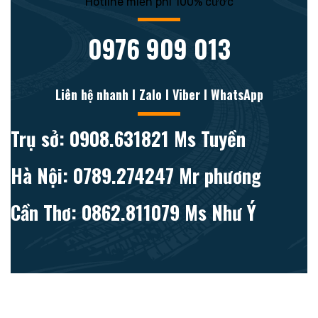
Hotline miễn phí 100% cước
0976 909 013
Liên hệ nhanh l Zalo l Viber l WhatsApp
Trụ sở: 0908.631821 Ms Tuyền
Hà Nội: 0789.274247 Mr phương
Cần Thơ: 0862.811079 Ms Như Ý