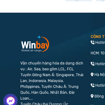
CÔNG T
Hotli
HCM: 10
Vận chuyển hàng hóa đa dạng dịch
Hotli
vụ : Air, Sea, bao gồm LCL, FCL
Hà Nội
Tuyến Đông Nam Á: Singapore, Thái
Lan, Indonesia, Malaysia,
Hotli
Philippines,
Tuyến Châu Á: Trung
Quốc, Hàn Quốc, Nhật Bản, Đài
Đồng N
Loan,...
Tuyến Châu Đại Dương: Úc