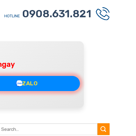
0908.631.821
HOTLINE
ngay
ZALO