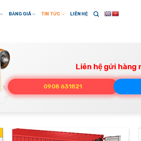
BẢNG GIÁ
TIN TỨC
LIÊN HỆ
Liên hệ gửi hàng 
0908 631821