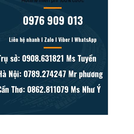
Hotline miễn phí 100% cước
0976 909 013
Liên hệ nhanh l Zalo l Viber l WhatsApp
Trụ sở: 0908.631821 Ms Tuyền
Hà Nội: 0789.274247 Mr phương
Cần Thơ: 0862.811079 Ms Như Ý