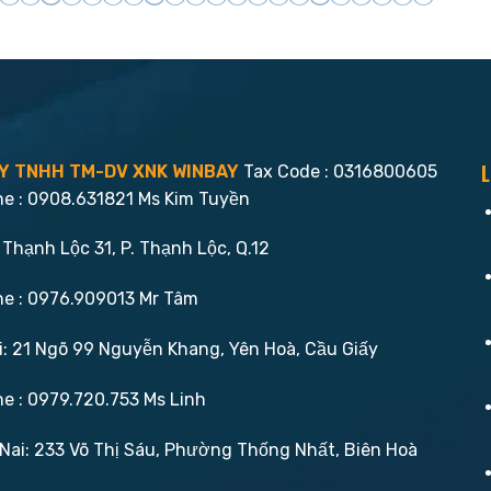
L
Y TNHH TM-DV XNK WINBAY
Tax Code : 0316800605
ne : 0908.631821 Ms Kim Tuyền
 Thạnh Lộc 31, P. Thạnh Lộc, Q.12
ne : 0976.909013 Mr Tâm
: 21 Ngõ 99 Nguyễn Khang, Yên Hoà, Cầu Giấy
ne : 0979.720.753 Ms Linh
ai: 233 Võ Thị Sáu, Phường Thống Nhất, Biên Hoà