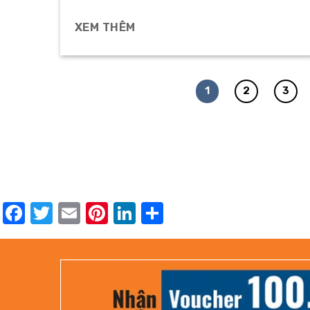
XEM THÊM
1
2
3
Facebook
Twitter
Email
Pinterest
LinkedIn
Share