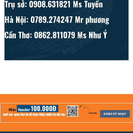
Trụ sở: 0908.631821 Ms Tuyền
Hà Nội: 0789.274247 Mr phương
Cần Thơ: 0862.811079 Ms Như Ý
ĐĂNG KÝ NGAY