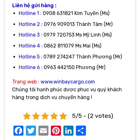
Liên hệ gửi hàng :
Hotline 1 :
0908 631821 Kim Tuyền (Ms)
Hotline 2 :
0976 909013 Thành Tâm (Mr)
Hotline 3 :
0979 720753 Ms Mỹ Linh (Ms)
Hotline 4 :
0862 811079 Ms Mai (Ms)
Hotline 5 :
0789 274247 Thành Phương (Mr)
Hotline 6 :
0963 442150 Phương (Mr)
Trang web :
www.winbaycargo.com
Chúng tôi hạnh phúc được phục vụ quý khách
hàng trong dịch vụ chuyển hàng !
5/5 - (2 votes)
Facebook
Twitter
Email
Pinterest
LinkedIn
Share