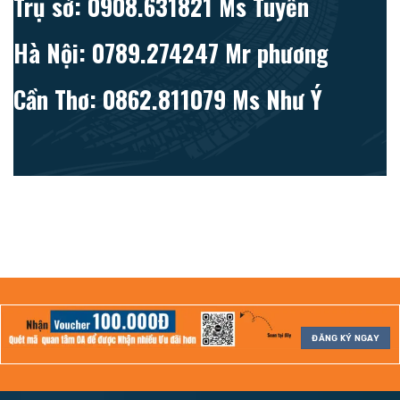
Trụ sở: 0908.631821 Ms Tuyền
Hà Nội: 0789.274247 Mr phương
Cần Thơ: 0862.811079 Ms Như Ý
ĐĂNG KÝ NGAY