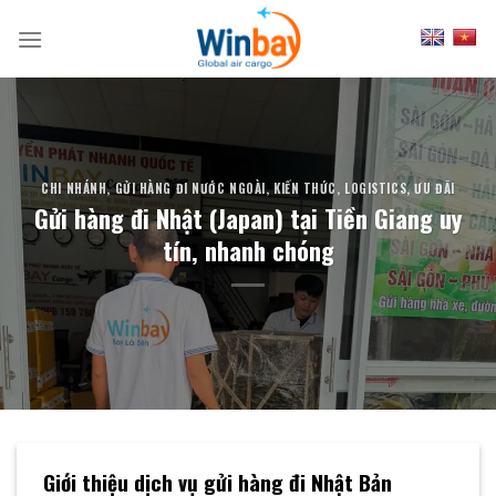
Skip
to
content
CHI NHÁNH
,
GỬI HÀNG ĐI NƯỚC NGOÀI
,
KIẾN THỨC
,
LOGISTICS
,
ƯU ĐÃI
Gửi hàng đi Nhật (Japan) tại Tiền Giang uy
tín, nhanh chóng
Giới thiệu dịch vụ gửi hàng đi Nhật Bản