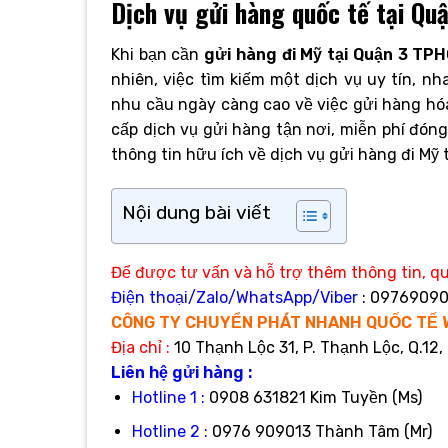
Dịch vụ gửi hàng quốc tế tại Q
Khi bạn cần
gửi hàng đi Mỹ tại Quận 3 TP
nhiên, việc tìm kiếm một dịch vụ uy tín, nh
nhu cầu ngày càng cao về việc gửi hàng hóa 
cấp dịch vụ gửi hàng tận nơi, miễn phí đón
thông tin hữu ích về dịch vụ gửi hàng đi Mỹ 
Nội dung bài viết
Để được tư vấn và hỗ trợ thêm thông tin, qu
Điện thoại/Zalo/WhatsApp/Viber
: 09769090
CÔNG TY CHUYỂN PHÁT NHANH QUỐC TẾ 
Địa
chỉ :
10 Thạnh Lộc 31, P. Thạnh Lộc, Q.12,
Liên hệ gửi hàng :
Hotline 1 :
0908 631821 Kim Tuyền (Ms)
Hotline 2 :
0976 909013 Thành Tâm (Mr)