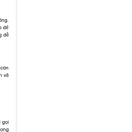
óng.
p để
g dễ
 còn
n về
 gọi
rọng