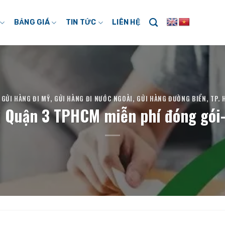
BẢNG GIÁ
TIN TỨC
LIÊN HỆ
,
GỬI HÀNG ĐI MỸ
,
GỬI HÀNG ĐI NƯỚC NGOÀI
,
GỬI HÀNG ĐƯỜNG BIỂN
,
TP. 
i Quận 3 TPHCM miễn phí đóng gói