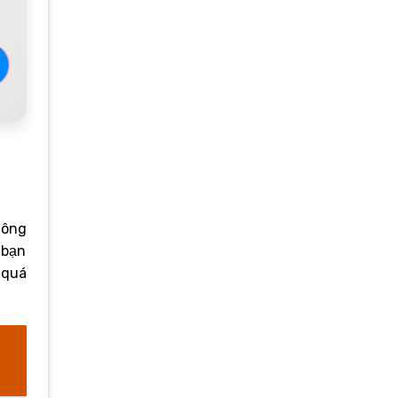
hông
 bạn
 quá