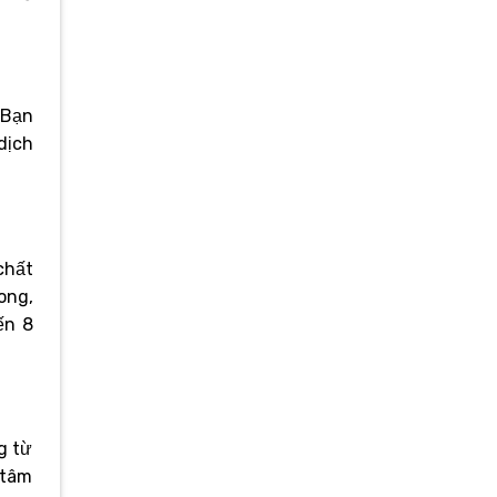
 Bạn
dịch
chất
ong,
ến 8
g từ
 tâm