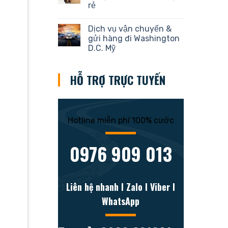
rẻ
Dịch vụ vận chuyển &
gửi hàng đi Washington
D.C. Mỹ
HỖ TRỢ TRỰC TUYẾN
Hotline miễn phí 100% cước
0976 909 013
Liên hệ nhanh l Zalo l Viber l
WhatsApp