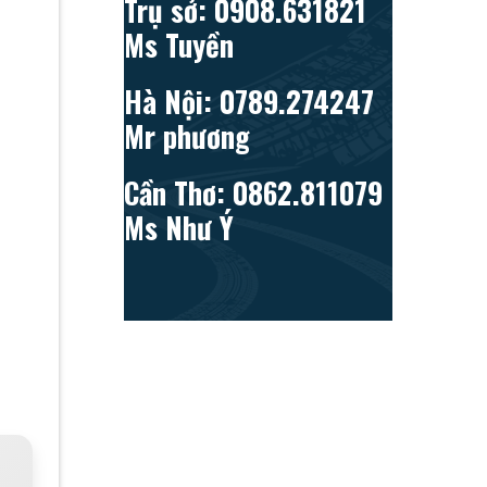
Trụ sở: 0908.631821
Ms Tuyền
Hà Nội: 0789.274247
Mr phương
Cần Thơ: 0862.811079
Ms Như Ý