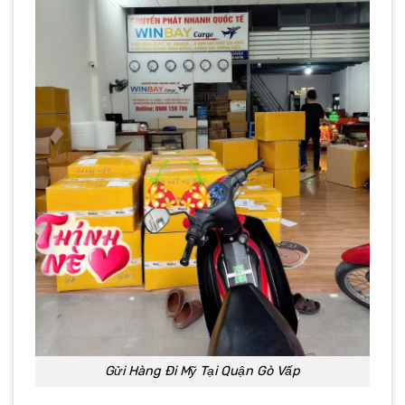
Gửi Hàng Đi Mỹ Tại Quận Gò Vấp