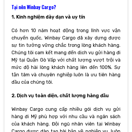
Tại nên Winbay Cargo?
1. Kinh nghiệm dày dạn và uy tín
Có hơn 10 năm hoạt động trong lĩnh vực vận
chuyển quốc, Winbay Cargo đã xây dựng được
sự tin tưởng vững chắc trong lòng khách hàng.
Chúng tôi cam kết mang đến dịch vụ gửi hàng đi
Mỹ tại Quận Gò Vấp với chất lượng vượt trội và
mức độ hài lòng khách hàng lên đến 100%. Sự
tận tâm và chuyên nghiệp luôn là ưu tiên hàng
đầu của chúng tôi.
2. Dịch vụ toàn diện, chất lượng hàng đầu
Winbay Cargo cung cấp nhiều gói dịch vụ gửi
hàng đi Mỹ phù hợp với nhu cầu và ngân sách
của khách hàng. Đội ngũ nhân viên tại Winbay
Cargo được đào tạo bài bản về nghiệp vụ, luôn