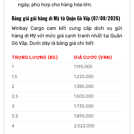
ngày, phù hợp cho hàng hóa lớn.
Bảng giá gửi hàng đi Mỹ từ Quận Gò Vấp (07/08/2026)
Winbay Cargo cam kết cung cấp dịch vụ gửi
hàng đi Mỹ với mức giá cạnh tranh nhất tại Quận
Gò Vấp. Dưới đây là bảng giá chi tiết:
TRỌNG LƯỢNG (KG)
GIÁ CƯỚC (VNĐ)
1
1.195.000
1,5
1.225.000
2
1.385.000
2,5
1.505.000
3
1.735.000
3,5
1.895.000
4
2.022.000