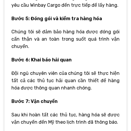
yêu cầu Winbay Cargo đến trực tiếp để lấy hàng.
Bước 5: Đóng gói và kiểm tra hàng hóa
Chúng tôi sẽ đảm bảo hàng hóa được đóng gói
cẩn thận và an toàn trong suốt quá trình vận
chuyển.
Bước 6: Khai báo hải quan
Đội ngũ chuyên viên của chúng tôi sẽ thực hiện
tất cả các thủ tục hải quan cần thiết để hàng
hóa được thông quan nhanh chóng.
Bước 7: Vận chuyển
Sau khi hoàn tất các thủ tục, hàng hóa sẽ được
vận chuyển đến Mỹ theo lịch trình đã thông báo.