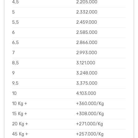
4,5
2.205.000
5
2.332.000
5,5
2.459.000
6
2.585.000
6,5
2.866.000
7
2.993.000
8,5
3.121.000
9
3.248.000
9,5
3.375.000
10
4.103.000
10 Kg +
+360.000/Kg
15 Kg +
+308.000/Kg
20 Kg +
+271.000/Kg
45 Kg +
+257.000/Kg