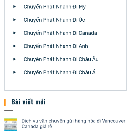
Chuyển Phát Nhanh Đi Mỹ
Chuyển Phát Nhanh Đi Úc
Chuyển Phát Nhanh Đi Canada
Chuyển Phát Nhanh Đi Anh
Chuyển Phát Nhanh Đi Châu Âu
Chuyển Phát Nhanh Đi Châu Á
Bài viết mới
Dịch vụ vận chuyển gửi hàng hóa đi Vancouver
Canada giá rẻ