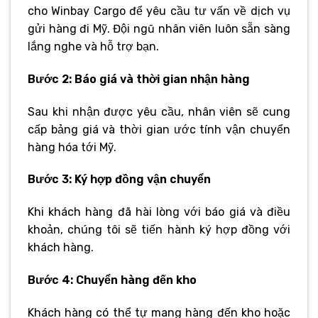
cho Winbay Cargo để yêu cầu tư vấn về dịch vụ
gửi hàng đi Mỹ. Đội ngũ nhân viên luôn sẵn sàng
lắng nghe và hỗ trợ bạn.
Bước 2: Báo giá và thời gian nhận hàng
Sau khi nhận được yêu cầu, nhân viên sẽ cung
cấp bảng giá và thời gian ước tính vận chuyển
hàng hóa tới Mỹ.
Bước 3: Ký hợp đồng vận chuyển
Khi khách hàng đã hài lòng với báo giá và điều
khoản, chúng tôi sẽ tiến hành ký hợp đồng với
khách hàng.
Bước 4: Chuyển hàng đến kho
Khách hàng có thể tự mang hàng đến kho hoặc