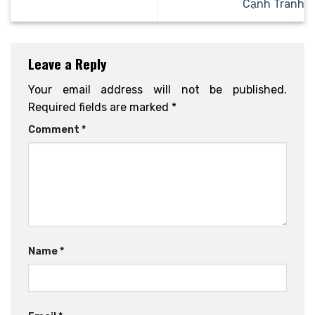
Cạnh Tranh
Leave a Reply
Your email address will not be published.
Required fields are marked
*
Comment
*
Name
*