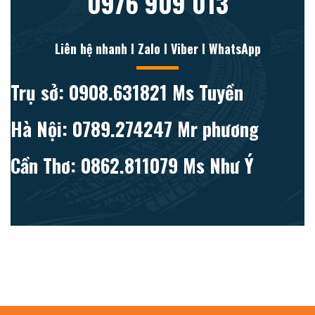
0976 909 013
Liên hệ nhanh l Zalo l Viber l WhatsApp
Trụ sở: 0908.631821 Ms Tuyền
Hà Nội: 0789.274247 Mr phương
Cần Thơ: 0862.811079 Ms Như Ý