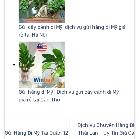
Gửi cây cảnh đi Mỹ, dịch vụ gửi hàng đi Mỹ giá
rẻ tại Hà Nội
Gửi hàng đi Mỹ | Dịch vụ gửi cây cảnh đi Mỹ
giá rẻ tại Cần Thơ
Dịch Vụ Chuyển Hàng Đi
Gửi Hàng Đi Mỹ Tại Quận 12
Thái Lan – Uy Tín Giá Cả