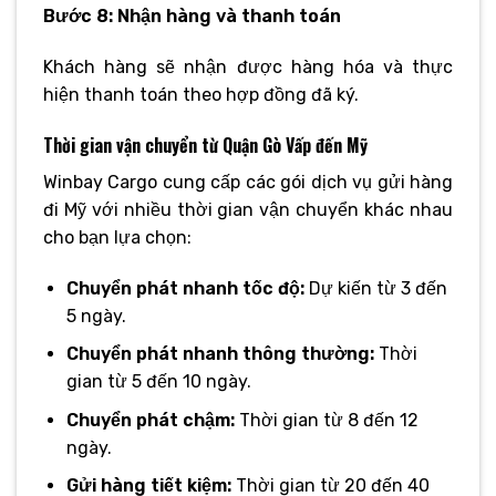
Bước 8: Nhận hàng và thanh toán
Khách hàng sẽ nhận được hàng hóa và thực
hiện thanh toán theo hợp đồng đã ký.
Thời gian vận chuyển từ Quận Gò Vấp đến Mỹ
Winbay Cargo cung cấp các gói dịch vụ gửi hàng
đi Mỹ với nhiều thời gian vận chuyển khác nhau
cho bạn lựa chọn:
Chuyển phát nhanh tốc độ:
Dự kiến từ 3 đến
5 ngày.
Chuyển phát nhanh thông thường:
Thời
gian từ 5 đến 10 ngày.
Chuyển phát chậm:
Thời gian từ 8 đến 12
ngày.
Gửi hàng tiết kiệm:
Thời gian từ 20 đến 40