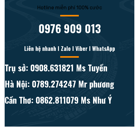
Hotline miễn phí 100% cước
0976 909 013
Liên hệ nhanh l Zalo l Viber l WhatsApp
Trụ sở: 0908.631821 Ms Tuyền
Hà Nội: 0789.274247 Mr phương
Cần Thơ: 0862.811079 Ms Như Ý