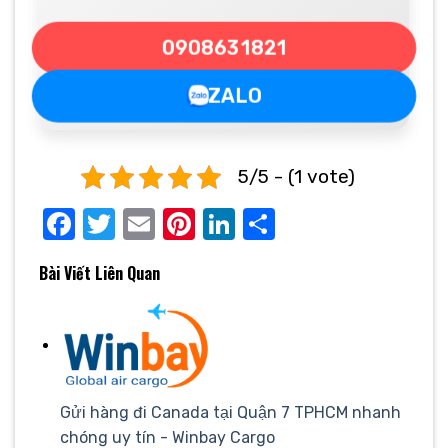
0908631821
ZALO
5/5 - (1 vote)
Facebook
Twitter
Email
Pinterest
LinkedIn
Share
Bài Viết Liên Quan
Gửi hàng đi Canada tại Quận 7 TPHCM nhanh
chóng uy tín - Winbay Cargo