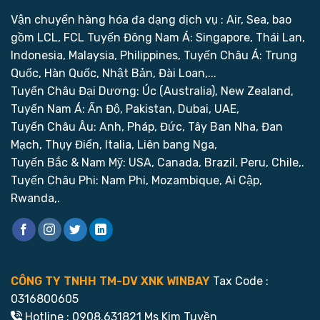
Vận chuyển hàng hóa đa dạng dịch vụ : Air, Sea, bao
gồm LCL, FCL
Tuyến Đông Nam Á: Singapore, Thái Lan,
Indonesia, Malaysia, Philippines,
Tuyến Châu Á: Trung
Quốc, Hàn Quốc, Nhật Bản, Đài Loan,...
Tuyến Châu Đại Dương: Úc (Australia), New Zealand,
Tuyến Nam Á: Ấn Độ, Pakistan, Dubai, UAE,
Tuyến Châu Âu: Anh, Pháp, Đức, Tây Ban Nha, Đan
Mạch, Thụy Điển, Italia, Liên bang Nga,
Tuyến Bắc & Nam Mỹ: USA, Canada, Brazil, Peru, Chile,.
Tuyến Châu Phi: Nam Phi, Mozambique, Ai Cập,
Rwanda,.
CÔNG TY TNHH TM-DV XNK WINBAY
Tax Code :
0316800605
Hotline : 0908.631821 Ms Kim Tuyền