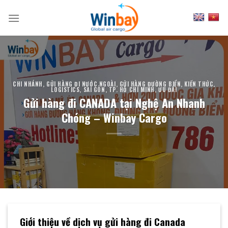
Skip
to
content
CHI NHÁNH
,
GỬI HÀNG ĐI NƯỚC NGOÀI
,
GỬI HÀNG ĐƯỜNG BIỂN
,
KIẾN THỨC
,
LOGISTICS
,
SÀI GÒN
,
TP. HỒ CHÍ MINH
,
ƯU ĐÃI
Gửi hàng đi CANADA tại Nghệ An Nhanh
Chóng – Winbay Cargo
Giới thiệu về dịch vụ gửi hàng đi Canada