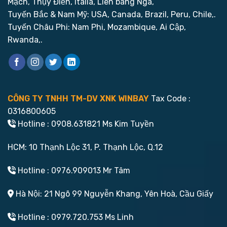
Mạch, Thụy Điển, Italia, Liên bang Nga,
Tuyến Bắc & Nam Mỹ: USA, Canada, Brazil, Peru, Chile,.
Tuyến Châu Phi: Nam Phi, Mozambique, Ai Cập,
Rwanda,.
CÔNG TY TNHH TM-DV XNK WINBAY
Tax Code :
0316800605
Hotline : 0908.631821 Ms Kim Tuyền
HCM: 10 Thạnh Lộc 31, P. Thạnh Lộc, Q.12
Hotline : 0976.909013 Mr Tâm
Hà Nội: 21 Ngõ 99 Nguyễn Khang, Yên Hoà, Cầu Giấy
Hotline : 0979.720.753 Ms Linh