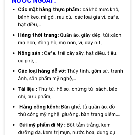
NƯỚC NGOÀI :
Các mặt hàng thực phẩm :
cá khô mực khô,
bánh kẹo, mì gói, rau củ, các loại gia vị, cafe,
hạt điều,…
Hàng thời trang:
Quần áo, giày dép, túi xách,
mũ nón, đồng hồ, mũ nón, ví, dây nịt,…
Nông sản :
Cafe, trái cây sấy, hạt điều, tiêu,
cà phê,….
Các loại hàng dễ vỡ:
Thủy tinh, gốm sứ, tranh
ảnh, sản phẩm mỹ nghệ,…
Tài liệu :
Thư từ, hồ sơ, chứng từ, sách, báo
chí, bưu phẩm,…
Hàng cồng kềnh:
Bàn ghế, tủ quần áo, đồ
thủ công mỹ nghệ, giường, bàn trang điểm,…
Gửi mỹ phẩm đi Mỹ :
Bột tắm trắng, kem
dưỡng da, kem trị mụn, nước hoa, dụng cụ