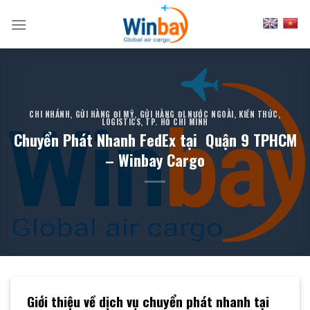
Skip
to
content
CHI NHÁNH
,
GỬI HÀNG ĐI MỸ
,
GỬI HÀNG ĐI NƯỚC NGOÀI
,
KIẾN THỨC
,
LOGISTICS
,
TP. HỒ CHÍ MINH
Chuyển Phát Nhanh FedEx tại Quận 9 TPHCM
– Winbay Cargo
Giới thiệu về dịch vụ chuyển phát nhanh tại