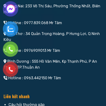
Đồng Nai: 233 Võ Thị Sáu, Phường Thống Nhất, Biên
Hoà
Hotline : 0977.839.068 Mr Tâm
Cần Thơ : 34 Quản Trọng Hoàng, P Hưng Lợi, Q Ninh
Kiều
Hotline : 0976909013 Mr Tâm
Bình Dương : 555 Hồ Văn Mên, Kp Thạnh Phú, P An
Thạnh, TP.Thuận An
Hotline : 0963.442150 Mr Tâm
Liên kết nhanh
Câu hỏi thường gặp