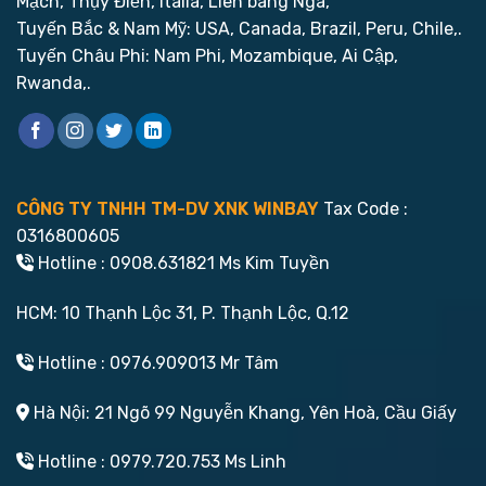
Mạch, Thụy Điển, Italia, Liên bang Nga,
Tuyến Bắc & Nam Mỹ: USA, Canada, Brazil, Peru, Chile,.
Tuyến Châu Phi: Nam Phi, Mozambique, Ai Cập,
Rwanda,.
CÔNG TY TNHH TM-DV XNK WINBAY
Tax Code :
0316800605
Hotline : 0908.631821 Ms Kim Tuyền
HCM: 10 Thạnh Lộc 31, P. Thạnh Lộc, Q.12
Hotline : 0976.909013 Mr Tâm
Hà Nội: 21 Ngõ 99 Nguyễn Khang, Yên Hoà, Cầu Giấy
Hotline : 0979.720.753 Ms Linh