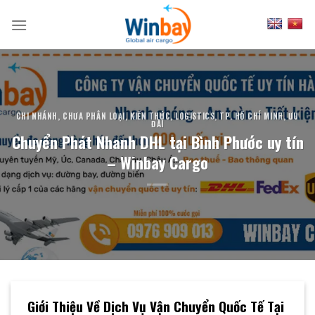
Skip
to
content
CHI NHÁNH
,
CHƯA PHÂN LOẠI
,
KIẾN THỨC
,
LOGISTICS
,
TP. HỒ CHÍ MINH
,
ƯU
ĐÃI
Chuyển Phát Nhanh DHL tại Bình Phước uy tín
– Winbay Cargo
Giới Thiệu Về Dịch Vụ Vận Chuyển Quốc Tế Tại