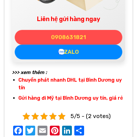
Liên hệ gửi hàng ngay
0908631821
ZALO
>>> xem thêm :
Chuyển phát nhanh DHL tại Bình Dương uy
tín
Gửi hàng đi Mỹ tại Bình Dương uy tín, giá rẻ
5/5 - (2 votes)
Facebook
Twitter
Email
Pinterest
LinkedIn
Share