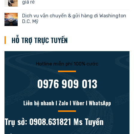
giá rẻ
Dịch vụ vận chuyển & gửi hàng đi Washington
D.C. Mỹ
HỖ TRỢ TRỰC TUYẾN
Hotline miễn phí 100% cước
0976 909 013
Liên hệ nhanh l Zalo l Viber l WhatsApp
Trụ sở: 0908.631821 Ms Tuyền