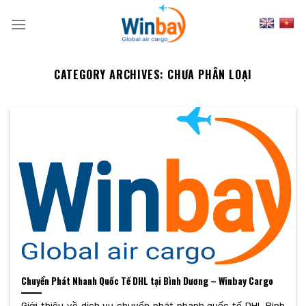
Skip
to
content
CATEGORY ARCHIVES:
CHƯA PHÂN LOẠI
Chuyển Phát Nhanh Quốc Tế DHL tại Bình Dương – Winbay Cargo
Giới thiệu về dịch vụ chuyển phát nhanh quốc tế DHL Bình