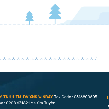
L
Y TNHH TM-DV XNK WINBAY
Tax Code : 0316800605
ne : 0908.631821 Ms Kim Tuyền