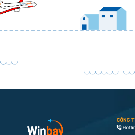
CÔNG T
Hotli