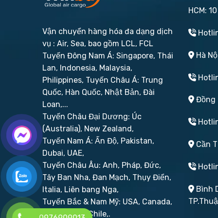
HCM: 10
Vận chuyển hàng hóa đa dạng dịch
Hotli
vụ : Air, Sea, bao gồm LCL, FCL
Hà Nội
Tuyến Đông Nam Á: Singapore, Thái
Lan, Indonesia, Malaysia,
Hotli
Philippines,
Tuyến Châu Á: Trung
Quốc, Hàn Quốc, Nhật Bản, Đài
Đồng N
Loan,...
Tuyến Châu Đại Dương: Úc
Hotli
(Australia), New Zealand,
Tuyến Nam Á: Ấn Độ, Pakistan,
Cần Th
Dubai, UAE,
Tuyến Châu Âu: Anh, Pháp, Đức,
Hotli
Tây Ban Nha, Đan Mạch, Thụy Điển,
Bình D
Italia, Liên bang Nga,
TP.Thu
Tuyến Bắc & Nam Mỹ: USA, Canada,
Brazil, Peru, Chile,.
0976909013