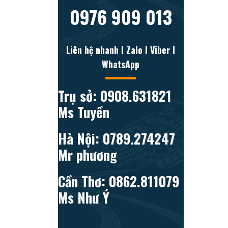
0976 909 013
Liên hệ nhanh l Zalo l Viber l
WhatsApp
Trụ sở: 0908.631821
Ms Tuyền
Hà Nội: 0789.274247
Mr phương
Cần Thơ: 0862.811079
Ms Như Ý