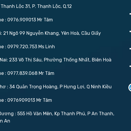
 Thạnh Lộc 31, P. Thạnh Lộc, Q.12
ne : 0976.909013 Mr Tâm
: 21 Ngõ 99 Nguyễn Khang, Yên Hoà, Cầu Giấy
ne : 0979.720.753 Ms Linh
ai: 233 Võ Thị Sáu, Phường Thống Nhất, Biên Hoà
ne : 0977.839.068 Mr Tâm
ơ : 34 Quản Trọng Hoàng, P Hưng Lợi, Q Ninh Kiều
ne : 0976909013 Mr Tâm
ương : 555 Hồ Văn Mên, Kp Thạnh Phú, P An Thạnh,
ận An