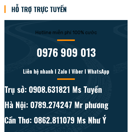
HỖ TRỢ TRỰC TUYẾN
Hotline miễn phí 100% cước
0976 909 013
Liên hệ nhanh l Zalo l Viber l WhatsApp
Trụ sở: 0908.631821 Ms Tuyền
Hà Nội: 0789.274247 Mr phương
Cần Thơ: 0862.811079 Ms Như Ý