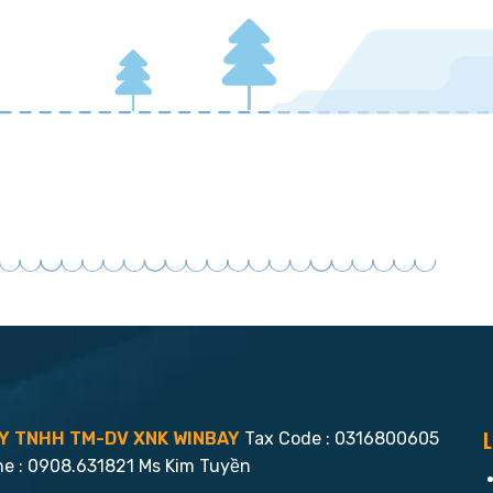
L
Y TNHH TM-DV XNK WINBAY
Tax Code : 0316800605
ne : 0908.631821 Ms Kim Tuyền