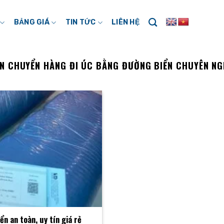
BẢNG GIÁ
TIN TỨC
LIÊN HỆ
N CHUYỂN HÀNG ĐI ÚC BẰNG ĐƯỜNG BIỂN CHUYÊN NGH
ển an toàn, uy tín giá rẻ