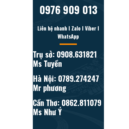
0976 909 013
Liên hệ nhanh l Zalo l Viber l
WhatsApp
Trụ sở: 0908.631821
Ms Tuyền
Hà Nội: 0789.274247
Mr phương
Cần Thơ: 0862.811079
Ms Như Ý