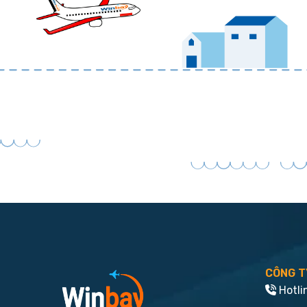
CÔNG T
Hotli