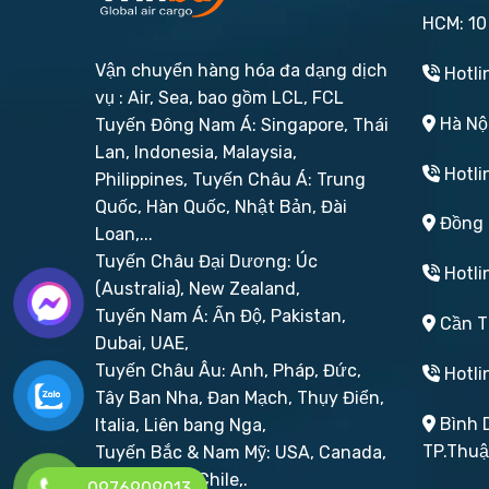
HCM: 10
Vận chuyển hàng hóa đa dạng dịch
Hotli
vụ : Air, Sea, bao gồm LCL, FCL
Hà Nội
Tuyến Đông Nam Á: Singapore, Thái
Lan, Indonesia, Malaysia,
Hotli
Philippines,
Tuyến Châu Á: Trung
Quốc, Hàn Quốc, Nhật Bản, Đài
Đồng N
Loan,...
Tuyến Châu Đại Dương: Úc
Hotli
(Australia), New Zealand,
Tuyến Nam Á: Ấn Độ, Pakistan,
Cần Th
Dubai, UAE,
Tuyến Châu Âu: Anh, Pháp, Đức,
Hotli
Tây Ban Nha, Đan Mạch, Thụy Điển,
Bình D
Italia, Liên bang Nga,
TP.Thu
Tuyến Bắc & Nam Mỹ: USA, Canada,
Brazil, Peru, Chile,.
0976909013