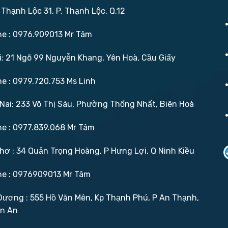
 Thạnh Lộc 31, P. Thạnh Lộc, Q.12
ne : 0976.909013 Mr Tâm
: 21 Ngõ 99 Nguyễn Khang, Yên Hoà, Cầu Giấy
ne : 0979.720.753 Ms Linh
ai: 233 Võ Thị Sáu, Phường Thống Nhất, Biên Hoà
ne : 0977.839.068 Mr Tâm
ơ : 34 Quản Trọng Hoàng, P Hưng Lợi, Q Ninh Kiều
ne : 0976909013 Mr Tâm
ương : 555 Hồ Văn Mên, Kp Thạnh Phú, P An Thạnh,
ận An