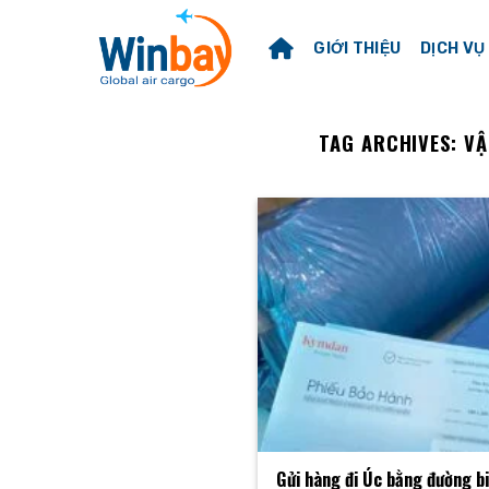
Skip
to
GIỚI THIỆU
DỊCH VỤ
content
TAG ARCHIVES:
VẬ
Gửi hàng đi Úc bằng đường bi