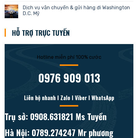
Dịch vụ vận chuyển & gửi hàng đi Washington
D.C. Mỹ
HỖ TRỢ TRỰC TUYẾN
Hotline miễn phí 100% cước
0976 909 013
Liên hệ nhanh l Zalo l Viber l WhatsApp
Trụ sở: 0908.631821 Ms Tuyền
Hà Nội: 0789.274247 Mr phương