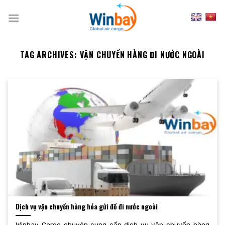
Skip
to
content
TAG ARCHIVES:
VẬN CHUYỂN HÀNG ĐI NƯỚC NGOÀI
Dịch vụ vận chuyển hàng hóa gửi đồ đi nước ngoài
Winbay Cargo chuyên cung cấp dịch vụ vận chuyển hàng