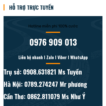
HỖ TRỢ TRỰC TUYẾN
Hotline miễn phí 100% cước
0976 909 013
Liên hệ nhanh l Zalo l Viber l WhatsApp
Trụ sở: 0908.631821 Ms Tuyền
Hà Nội: 0789.274247 Mr phương
Cần Thơ: 0862.811079 Ms Như Ý