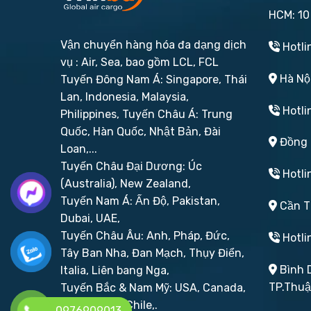
HCM: 10
Vận chuyển hàng hóa đa dạng dịch
Hotli
vụ : Air, Sea, bao gồm LCL, FCL
Hà Nội
Tuyến Đông Nam Á: Singapore, Thái
Lan, Indonesia, Malaysia,
Hotli
Philippines,
Tuyến Châu Á: Trung
Quốc, Hàn Quốc, Nhật Bản, Đài
Đồng N
Loan,...
Tuyến Châu Đại Dương: Úc
Hotli
(Australia), New Zealand,
Tuyến Nam Á: Ấn Độ, Pakistan,
Cần Th
Dubai, UAE,
Tuyến Châu Âu: Anh, Pháp, Đức,
Hotli
Tây Ban Nha, Đan Mạch, Thụy Điển,
Bình D
Italia, Liên bang Nga,
TP.Thu
Tuyến Bắc & Nam Mỹ: USA, Canada,
Brazil, Peru, Chile,.
0976909013