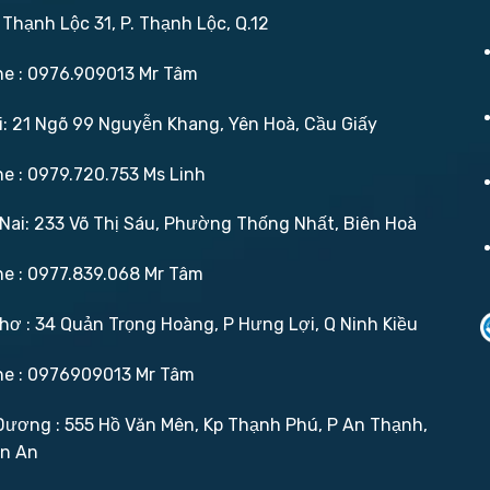
 Thạnh Lộc 31, P. Thạnh Lộc, Q.12
ne : 0976.909013 Mr Tâm
: 21 Ngõ 99 Nguyễn Khang, Yên Hoà, Cầu Giấy
ne : 0979.720.753 Ms Linh
ai: 233 Võ Thị Sáu, Phường Thống Nhất, Biên Hoà
ne : 0977.839.068 Mr Tâm
ơ : 34 Quản Trọng Hoàng, P Hưng Lợi, Q Ninh Kiều
ne : 0976909013 Mr Tâm
ương : 555 Hồ Văn Mên, Kp Thạnh Phú, P An Thạnh,
ận An