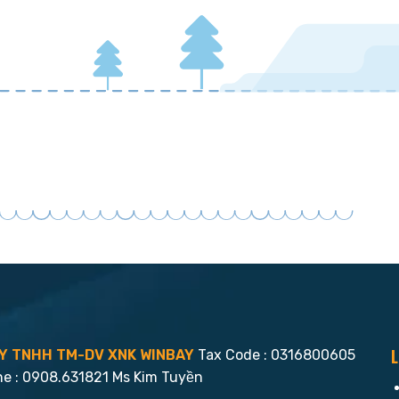
L
Y TNHH TM-DV XNK WINBAY
Tax Code : 0316800605
ne : 0908.631821 Ms Kim Tuyền