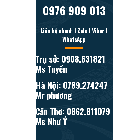
0976 909 013
Liên hệ nhanh l Zalo l Viber l
WhatsApp
Trụ sở: 0908.631821
Ms Tuyền
Hà Nội: 0789.274247
Mr phương
Cần Thơ: 0862.811079
Ms Như Ý