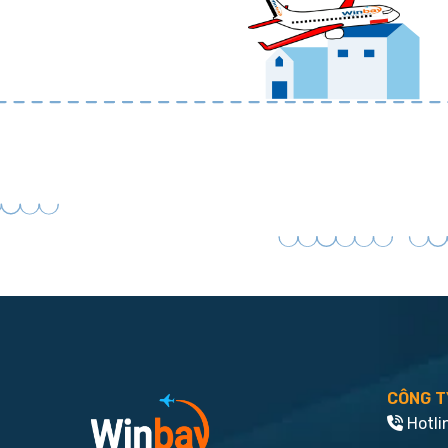
CÔNG T
Hotli