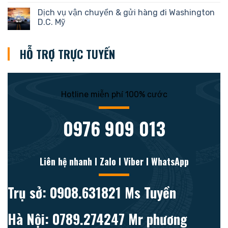
Dịch vụ vận chuyển & gửi hàng đi Washington
D.C. Mỹ
HỖ TRỢ TRỰC TUYẾN
Hotline miễn phí 100% cước
0976 909 013
Liên hệ nhanh l Zalo l Viber l WhatsApp
Trụ sở: 0908.631821 Ms Tuyền
Hà Nội: 0789.274247 Mr phương