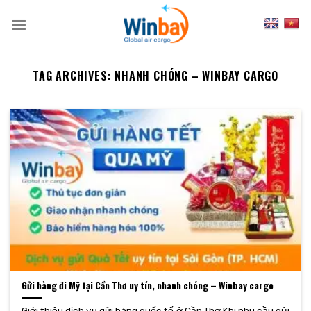
Skip
to
content
TAG ARCHIVES:
NHANH CHÓNG – WINBAY CARGO
Gửi hàng đi Mỹ tại Cần Thơ uy tín, nhanh chóng – Winbay cargo
Giới thiệu dịch vụ gửi hàng quốc tế ở Cần Thơ Khi nhu cầu gửi