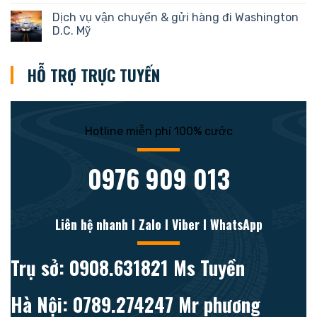
Dịch vụ vận chuyển & gửi hàng đi Washington
D.C. Mỹ
HỖ TRỢ TRỰC TUYẾN
Hotline miễn phí 100% cước
0976 909 013
Liên hệ nhanh l Zalo l Viber l WhatsApp
Trụ sở: 0908.631821 Ms Tuyền
Hà Nội: 0789.274247 Mr phương