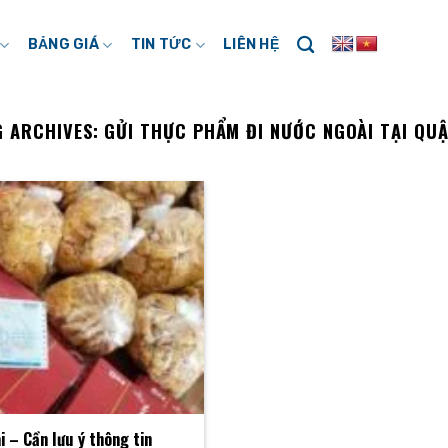
BẢNG GIÁ
TIN TỨC
LIÊN HỆ
G ARCHIVES:
GỬI THỰC PHẨM ĐI NƯỚC NGOÀI TẠI QUẬ
 – Cần lưu ý thông tin