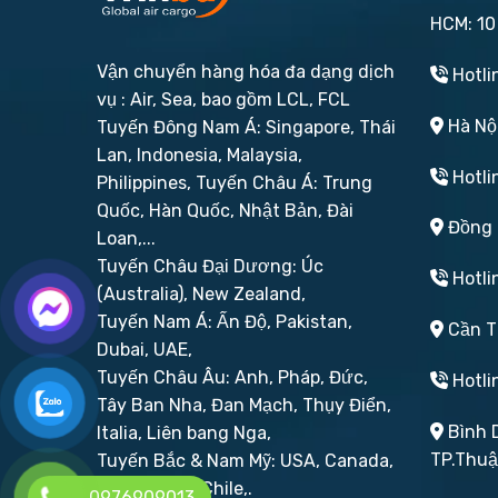
HCM: 10
Vận chuyển hàng hóa đa dạng dịch
Hotli
vụ : Air, Sea, bao gồm LCL, FCL
Hà Nội
Tuyến Đông Nam Á: Singapore, Thái
Lan, Indonesia, Malaysia,
Hotli
Philippines,
Tuyến Châu Á: Trung
Quốc, Hàn Quốc, Nhật Bản, Đài
Đồng N
Loan,...
Tuyến Châu Đại Dương: Úc
Hotli
(Australia), New Zealand,
Tuyến Nam Á: Ấn Độ, Pakistan,
Cần Th
Dubai, UAE,
Tuyến Châu Âu: Anh, Pháp, Đức,
Hotli
Tây Ban Nha, Đan Mạch, Thụy Điển,
Bình D
Italia, Liên bang Nga,
TP.Thu
Tuyến Bắc & Nam Mỹ: USA, Canada,
Brazil, Peru, Chile,.
0976909013