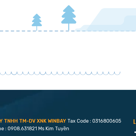
L
Y TNHH TM-DV XNK WINBAY
Tax Code : 0316800605
ne : 0908.631821 Ms Kim Tuyền