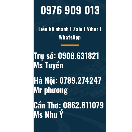
0976 909 013
Liên hệ nhanh l Zalo l Viber l
WhatsApp
Trụ sở: 0908.631821
Ms Tuyền
Hà Nội: 0789.274247
Mr phương
Cần Thơ: 0862.811079
Ms Như Ý