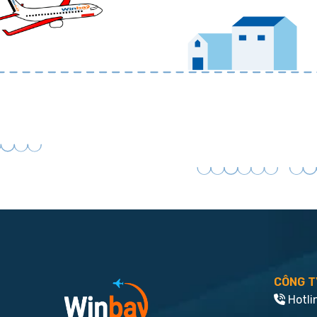
CÔNG T
Hotli