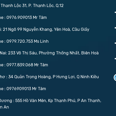
 Thạnh Lộc 31, P. Thạnh Lộc, Q.12
ne : 0976.909013 Mr Tâm
: 21 Ngõ 99 Nguyễn Khang, Yên Hoà, Cầu Giấy
ne : 0979.720.753 Ms Linh
ai: 233 Võ Thị Sáu, Phường Thống Nhất, Biên Hoà
ne : 0977.839.068 Mr Tâm
ơ : 34 Quản Trọng Hoàng, P Hưng Lợi, Q Ninh Kiều
ne : 0976909013 Mr Tâm
ương : 555 Hồ Văn Mên, Kp Thạnh Phú, P An Thạnh,
ận An