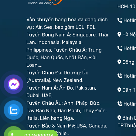
HCM: 10
Vận chuyển hàng hóa đa dạng dịch
Hotli
vụ : Air, Sea, bao gồm LCL, FCL
Hà Nội
Tuyến Đông Nam Á: Singapore, Thái
Lan, Indonesia, Malaysia,
Hotli
Philippines,
Tuyến Châu Á: Trung
Quốc, Hàn Quốc, Nhật Bản, Đài
Đồng N
Loan,...
Tuyến Châu Đại Dương: Úc
Hotli
(Australia), New Zealand,
Tuyến Nam Á: Ấn Độ, Pakistan,
Cần Th
Dubai, UAE,
Tuyến Châu Âu: Anh, Pháp, Đức,
Hotli
Tây Ban Nha, Đan Mạch, Thụy Điển,
Bình D
Italia, Liên bang Nga,
TP.Thu
Tuyến Bắc & Nam Mỹ: USA, Canada,
Brazil, Peru, Chile,.
0976909013