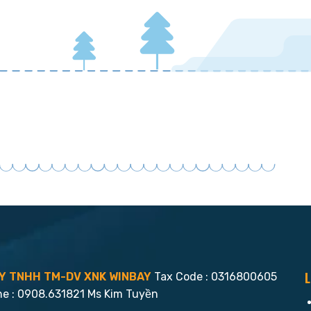
L
Y TNHH TM-DV XNK WINBAY
Tax Code : 0316800605
ne : 0908.631821 Ms Kim Tuyền