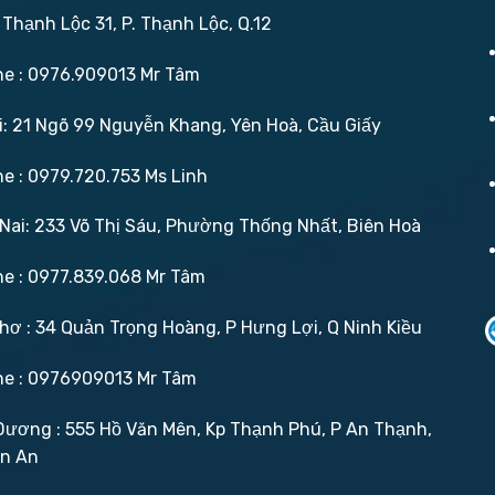
 Thạnh Lộc 31, P. Thạnh Lộc, Q.12
ne : 0976.909013 Mr Tâm
: 21 Ngõ 99 Nguyễn Khang, Yên Hoà, Cầu Giấy
ne : 0979.720.753 Ms Linh
ai: 233 Võ Thị Sáu, Phường Thống Nhất, Biên Hoà
ne : 0977.839.068 Mr Tâm
ơ : 34 Quản Trọng Hoàng, P Hưng Lợi, Q Ninh Kiều
ne : 0976909013 Mr Tâm
ương : 555 Hồ Văn Mên, Kp Thạnh Phú, P An Thạnh,
ận An