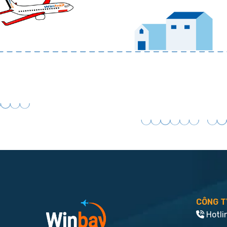
CÔNG T
Hotli