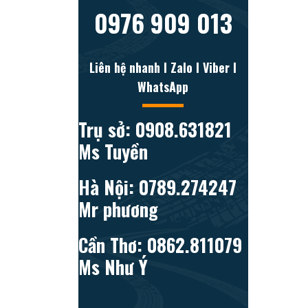
0976 909 013
Liên hệ nhanh l Zalo l Viber l
WhatsApp
Trụ sở: 0908.631821
Ms Tuyền
Hà Nội: 0789.274247
Mr phương
Cần Thơ: 0862.811079
Ms Như Ý