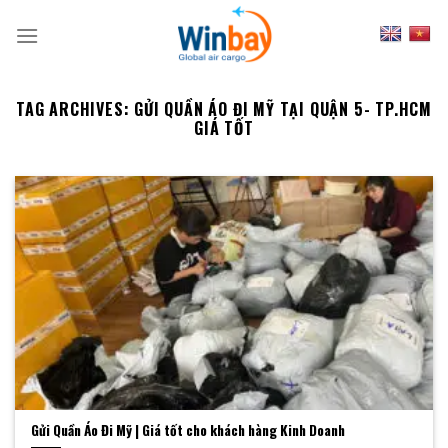
Skip
to
content
TAG ARCHIVES:
GỬI QUẦN ÁO ĐI MỸ TẠI QUẬN 5- TP.HCM
GIÁ TỐT
Gửi Quần Áo Đi Mỹ | Giá tốt cho khách hàng Kinh Doanh