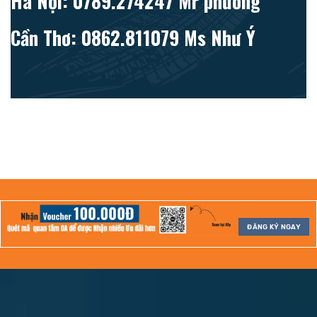
Hà Nội: 0789.274247 Mr phương
Cần Thơ: 0862.811079 Ms Như Ý
ĐĂNG KÝ NGAY