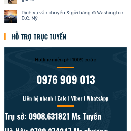
Dịch vụ vận chuyển & gửi hàng đi Washington
D.C. Mỹ
HỖ TRỢ TRỰC TUYẾN
Hotline miễn phí 100% cước
0976 909 013
Liên hệ nhanh l Zalo l Viber l WhatsApp
Trụ sở: 0908.631821 Ms Tuyền