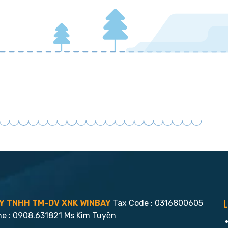
L
Y TNHH TM-DV XNK WINBAY
Tax Code : 0316800605
ne : 0908.631821 Ms Kim Tuyền