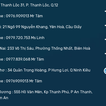
 Thạnh Lộc 31, P. Thạnh Lộc, Q.12
ne : 0976.909013 Mr Tâm
: 21 Ngõ 99 Nguyễn Khang, Yên Hoà, Cầu Giấy
ne : 0979.720.753 Ms Linh
ai: 233 Võ Thị Sáu, Phường Thống Nhất, Biên Hoà
ne : 0977.839.068 Mr Tâm
ơ : 34 Quản Trọng Hoàng, P Hưng Lợi, Q Ninh Kiều
ne : 0976909013 Mr Tâm
ương : 555 Hồ Văn Mên, Kp Thạnh Phú, P An Thạnh,
ận An