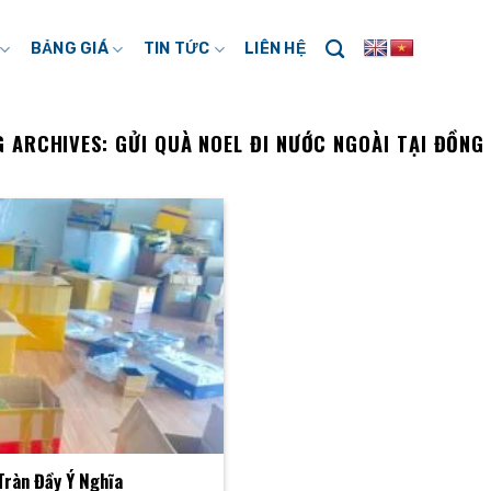
BẢNG GIÁ
TIN TỨC
LIÊN HỆ
G ARCHIVES:
GỬI QUÀ NOEL ĐI NƯỚC NGOÀI TẠI ĐỒNG 
Tràn Đầy Ý Nghĩa