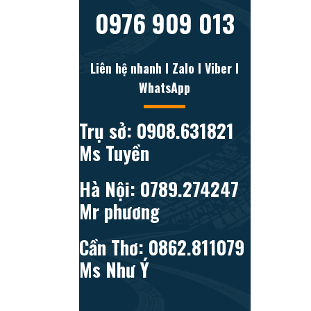
0976 909 013
Liên hệ nhanh l Zalo l Viber l
WhatsApp
Trụ sở: 0908.631821
Ms Tuyền
Hà Nội: 0789.274247
Mr phương
Cần Thơ: 0862.811079
Ms Như Ý