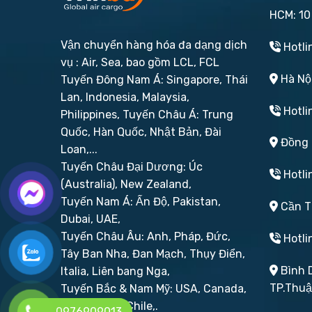
HCM: 10
Vận chuyển hàng hóa đa dạng dịch
Hotli
vụ : Air, Sea, bao gồm LCL, FCL
Hà Nội
Tuyến Đông Nam Á: Singapore, Thái
Lan, Indonesia, Malaysia,
Hotli
Philippines,
Tuyến Châu Á: Trung
Quốc, Hàn Quốc, Nhật Bản, Đài
Đồng N
Loan,...
Tuyến Châu Đại Dương: Úc
Hotli
(Australia), New Zealand,
Tuyến Nam Á: Ấn Độ, Pakistan,
Cần Th
Dubai, UAE,
Tuyến Châu Âu: Anh, Pháp, Đức,
Hotli
Tây Ban Nha, Đan Mạch, Thụy Điển,
Bình D
Italia, Liên bang Nga,
TP.Thu
Tuyến Bắc & Nam Mỹ: USA, Canada,
Brazil, Peru, Chile,.
0976909013