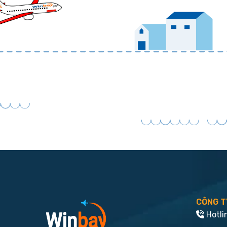
CÔNG T
Hotli