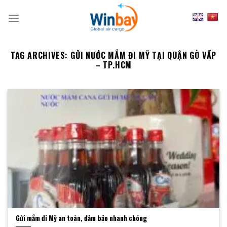
Skip
to
content
TAG ARCHIVES:
GỬI NƯỚC MẮM ĐI MỸ TẠI QUẬN GÒ VẤP
– TP.HCM
Gửi mắm đi Mỹ an toàn, đảm bảo nhanh chóng