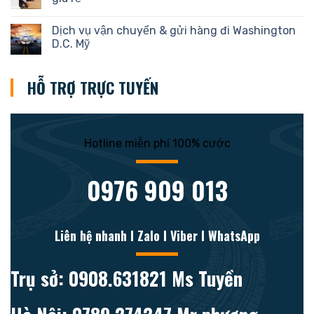
Dịch vụ vận chuyển & gửi hàng đi Washington
D.C. Mỹ
HỖ TRỢ TRỰC TUYẾN
Hotline miễn phí 100% cước
0976 909 013
Liên hệ nhanh l Zalo l Viber l WhatsApp
Trụ sở: 0908.631821 Ms Tuyền