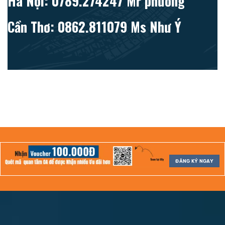
Hà Nội: 0789.274247 Mr phương
Cần Thơ: 0862.811079 Ms Như Ý
ĐĂNG KÝ NGAY