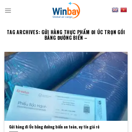
Skip
to
content
TAG ARCHIVES:
GỬI HÀNG THỰC PHẨM ĐI ÚC TRỌN GÓI
BẰNG ĐƯỜNG BIỂN –
Gửi hàng đi Úc bằng đường biển an toàn, uy tín giá rẻ