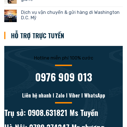
Dịch vụ vận chuyển & gửi hàng đi Washington
D.C. Mỹ
HỖ TRỢ TRỰC TUYẾN
Hotline miễn phí 100% cước
0976 909 013
Liên hệ nhanh l Zalo l Viber l WhatsApp
Trụ sở: 0908.631821 Ms Tuyền