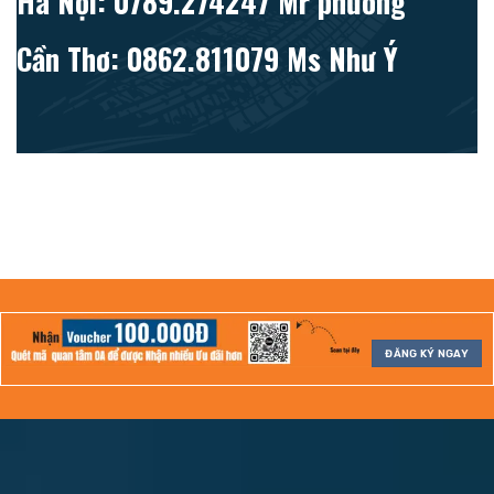
Hà Nội: 0789.274247 Mr phương
Cần Thơ: 0862.811079 Ms Như Ý
ĐĂNG KÝ NGAY