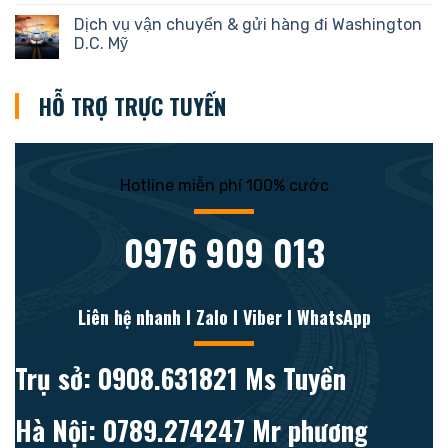
Dịch vụ vận chuyển & gửi hàng đi Washington
D.C. Mỹ
HỖ TRỢ TRỰC TUYẾN
Hotline miễn phí 100% cước
0976 909 013
Liên hệ nhanh l Zalo l Viber l WhatsApp
Trụ sở: 0908.631821 Ms Tuyền
Hà Nội: 0789.274247 Mr phương