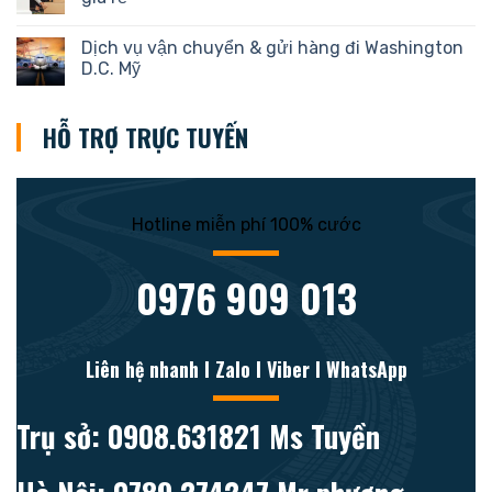
Dịch vụ vận chuyển & gửi hàng đi Washington
D.C. Mỹ
HỖ TRỢ TRỰC TUYẾN
Hotline miễn phí 100% cước
0976 909 013
Liên hệ nhanh l Zalo l Viber l WhatsApp
Trụ sở: 0908.631821 Ms Tuyền