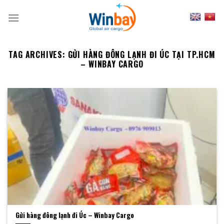
Skip
to
content
TAG ARCHIVES:
GỬI HÀNG ĐÔNG LẠNH ĐI ÚC TẠI TP.HCM
– WINBAY CARGO
Gửi hàng đông lạnh đi Úc – Winbay Cargo