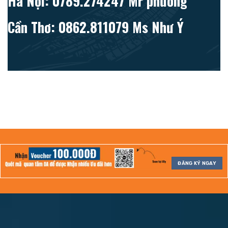
Hà Nội: 0789.274247 Mr phương
Cần Thơ: 0862.811079 Ms Như Ý
ĐĂNG KÝ NGAY