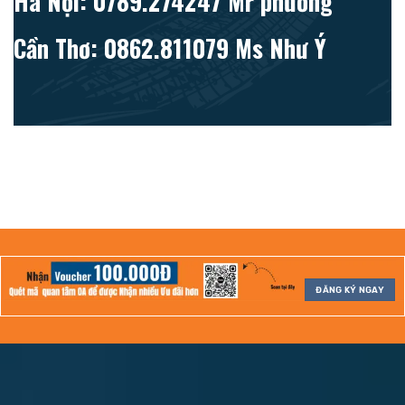
Hà Nội: 0789.274247 Mr phương
Cần Thơ: 0862.811079 Ms Như Ý
ĐĂNG KÝ NGAY