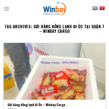
Skip
to
content
TAG ARCHIVES:
GỬI HÀNG ĐÔNG LẠNH ĐI ÚC TẠI QUẬN 7
– WINBAY CARGO
Gửi hàng đông lạnh đi Úc – Winbay Cargo