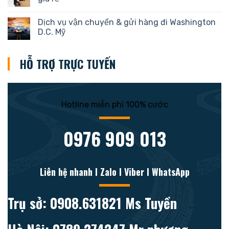
Dịch vụ vận chuyển & gửi hàng đi Washington
D.C. Mỹ
HỖ TRỢ TRỰC TUYẾN
Hotline miễn phí 100% cước
0976 909 013
Liên hệ nhanh l Zalo l Viber l WhatsApp
Trụ sở: 0908.631821 Ms Tuyền